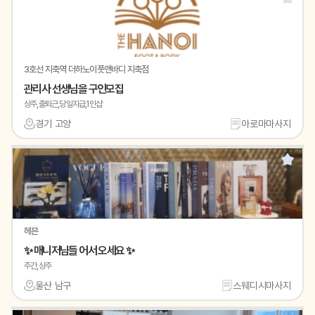
3호선 지축역 더하노이풋앤바디 지축점
관리사 선생님을 구인모집
상주,출퇴근,당일지급,1인샵
경기 고양
아로마마사지
헤븐
✨ 매니저님들 어서 오세요 ✨
주간,상주
울산 남구
스웨디시마사지