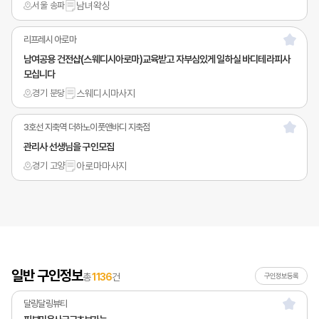
서울 송파
남녀왁싱
리프레시 아로마
남여공용 건전샵(스웨디시아로마)교육받고 자부심있게 일하실 바디테라피사
모십니다
경기 분당
스웨디시마사지
3호선 지축역 더하노이풋앤바디 지축점
관리사 선생님을 구인모집
경기 고양
아로마마사지
일반 구인정보
총
1136
건
구인정보등록
달링달링뷰티