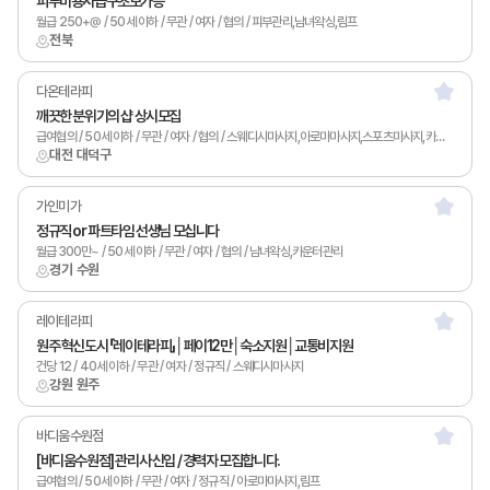
피부미용사급구초보가능
월급 250+@ / 50세 이하 / 무관 / 여자 / 협의 / 피부관리,남녀왁싱,림프
전북
다온테라피
깨끗한 분위기의 샵 상시모집
급여협의 / 50세 이하 / 무관 / 여자 / 협의 / 스웨디시마사지,아로마마사지,스포츠마사지,카운터관리,토탈샵관리,림프
대전 대덕구
가인미가
정규직 or 파트타임 선생님 모십니다
월급 300만~ / 50세 이하 / 무관 / 여자 / 협의 / 남녀왁싱,카운터관리
경기 수원
레이테라피
원주 혁신도시 「레이테라피」│페이12만│숙소지원│교통비지원
건당 12 / 40세 이하 / 무관 / 여자 / 정규직 / 스웨디시마사지
강원 원주
바디움수원점
[바디움수원점] 관리사 신입 / 경력자 모집합니다.
급여협의 / 50세 이하 / 무관 / 여자 / 정규직 / 아로마마사지,림프