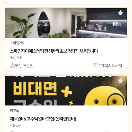
스파인자이
스파인자이 에스테틱 전신관리 초보 경력직 채용합니다
주간,상주
부산 부산진
스웨디시마사지
망고톡
재택알바/ 고수익 알바 모집 (온라인 알바)
자율근무