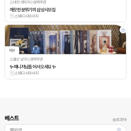
대전 대덕구
경력
무관
깨끗한 분위기의 샵 상시모집
스웨디시마사지
헤븐
울산 남구
경력
무관
✨ 매니저님들 어서 오세요 ✨
스웨디시마사지
베스트
광고안내
엘리시아