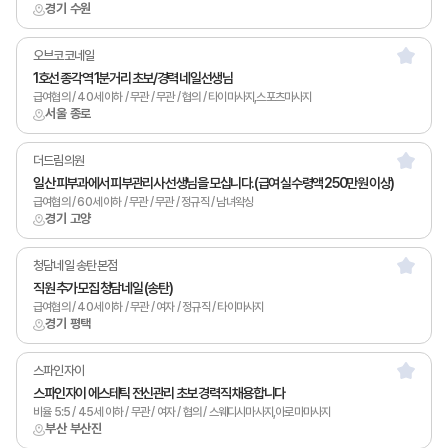
경기 수원
오브코코네일
1호선 종각역 1분거리 초보/경력 네일선생님
급여협의 / 40세 이하 / 무관 / 무관 / 협의 / 타이마사지,스포츠마사지
서울 종로
더드림의원
일산 피부과에서 피부관리사 선생님을 모십니다.(급여 실수령액 250만원 이상)
급여협의 / 60세 이하 / 무관 / 무관 / 정규직 / 남녀왁싱
경기 고양
청담네일 송탄본점
직원 추가모집 청담네일 (송탄)
급여협의 / 40세 이하 / 무관 / 여자 / 정규직 / 타이마사지
경기 평택
스파인자이
스파인자이 에스테틱 전신관리 초보 경력직 채용합니다
비율 5:5 / 45세 이하 / 무관 / 여자 / 협의 / 스웨디시마사지,아로마마사지
부산 부산진