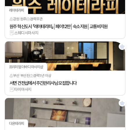
레이테라피
강원 원주
경력
무관
원주 혁신도시 「레이테라피」│페이12만│숙소지원│교통비지원
스웨디시마사지
프리미엄 더바디 마사지샵
부산 부산진
경력
1년 이상
서면 건전샵에서 주간관리사님 모집합니다
타이마사지
다온테라피