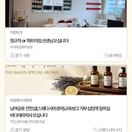
가인미가
정규직 or 파트타임 선생님 모십니다
숙식제공,페이보장
경기 수원
남녀왁싱
리프레시 아로마
남여공용 건전샵(스웨디시아로마)교육받고 자부심있게 일하실
바디테라피사 모십니다
주간,상주,자율근무,당일지급
경기 분당
스웨디시마사지