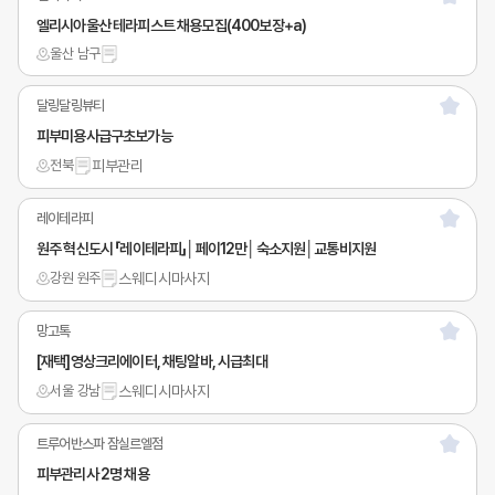
엘리시아울산 테라피스트 채용모집(400보장+a)
울산 남구
달링달링뷰티
피부미용사급구초보가능
전북
피부관리
레이테라피
원주 혁신도시 「레이테라피」│페이12만│숙소지원│교통비지원
강원 원주
스웨디시마사지
망고톡
[재택]영상크리에이터, 채팅알바, 시급최대
서울 강남
스웨디시마사지
트루어반스파 잠실르엘점
피부관리사 2명 채용