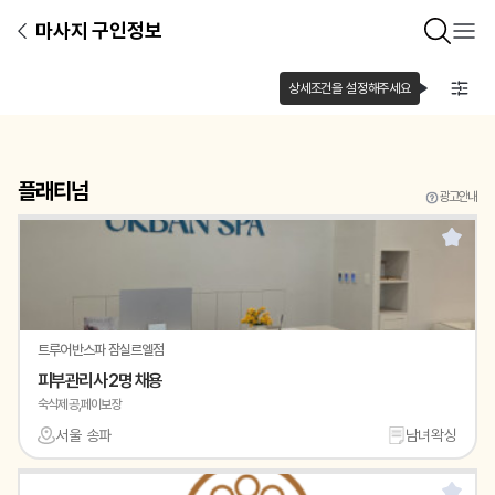
마사지 구인정보
상세조건을 설정해주세요
플래티넘
광고안내
트루어반스파 잠실르엘점
피부관리사 2명 채용
숙식제공,페이보장
서울 송파
남녀왁싱