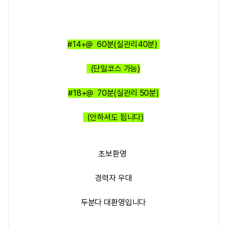
#14+@ 60분(실관리40분)
(단일코스 가능)
#18+@ 70분(실관리 50분)
(안하셔도 됩니다)
초보환영
경력자 우대
두분다 대환영입니다