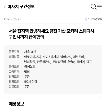
마사지 구인정보
2026-03-20
스크랩
공유
서울 전지역 안녕하세요 금천 가산 포카리 스웨디시
구인시까지 급여협의
근무지역
서울 금천
모집업종
아로마마사지
스포츠마사지
발마사지
피부관리
남녀왁싱
카운터관리
토탈샵관리
1인샵
홈케어
림프
급여조건
급여협의
고용형태
협의
경력조건
무관
연령조건
50세 이하
성별조건
무관
상호명
매장정보
1
/
1