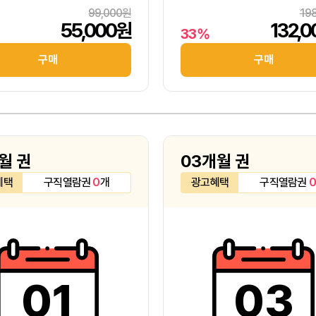
99,000원
19
55,000원
132,
33%
구매
구매
월 권
03개월 권
혜택
구직열람권
0
개
광고혜택
구직열람권
0
01
03