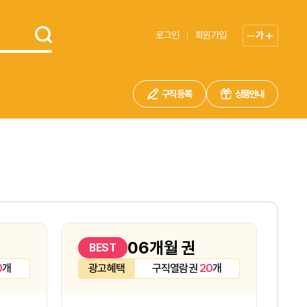
로그인
회원가입
가
구직 등록
상품안내
06개월 권
BEST
0
개
광고혜택
구직열람권
20
개