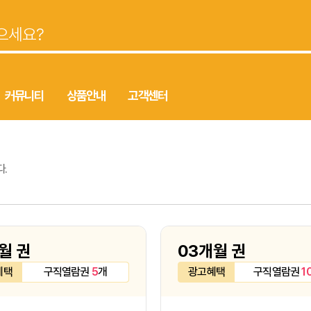
커뮤니티
상품안내
고객센터
.
월 권
03개월 권
혜택
구직열람권
5
개
광고혜택
구직열람권
1