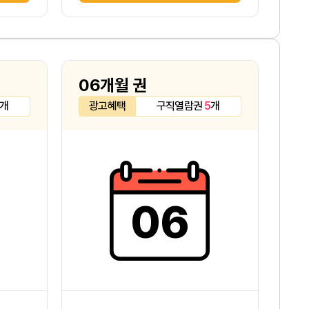
06개월 권
개
광고혜택
구직열람권
5
개
06