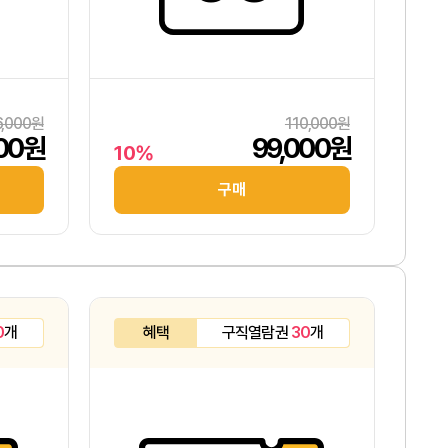
6,000원
110,000원
000원
99,000원
10%
구매
0
개
혜택
구직열람권
30
개