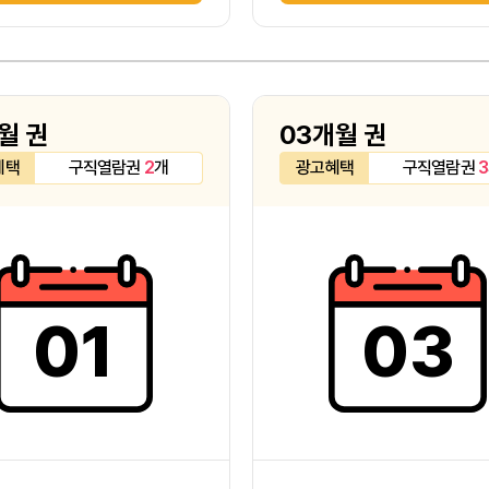
월 권
03개월 권
혜택
구직열람권
2
개
광고혜택
구직열람권
3
01
03