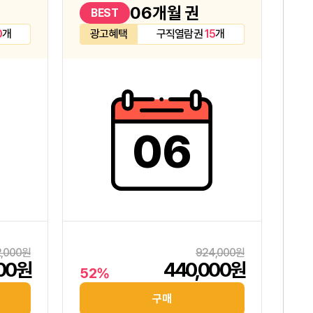
06개월 권
BEST
0
개
광고혜택
구직열람권
15
개
06
2,000원
924,000원
000원
440,000원
52%
구매