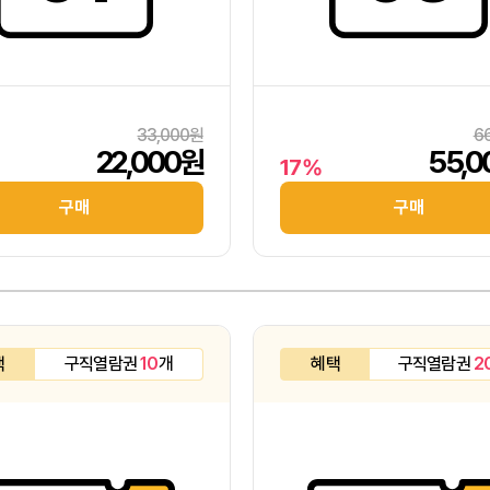
33,000원
6
22,000원
55,
17%
구매
구매
택
구직열람권
10
개
혜택
구직열람권
2