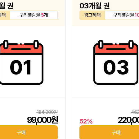
월 권
03개월 권
혜택
구직열람권
5
개
광고혜택
구직열람권
1
01
03
154,000원
46
99,000원
220,
52%
구매
구매