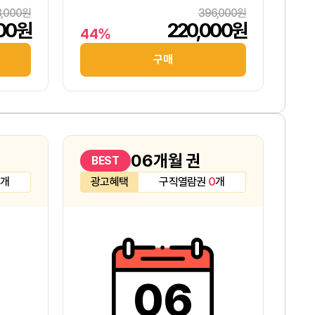
8,000원
396,000원
000원
220,000원
44%
구매
06개월 권
BEST
개
광고혜택
구직열람권
0
개
06