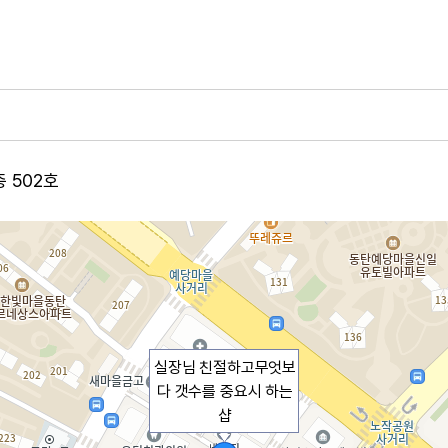
층 502호
실장님 친절하고무엇보
다 갯수를 중요시 하는
샵