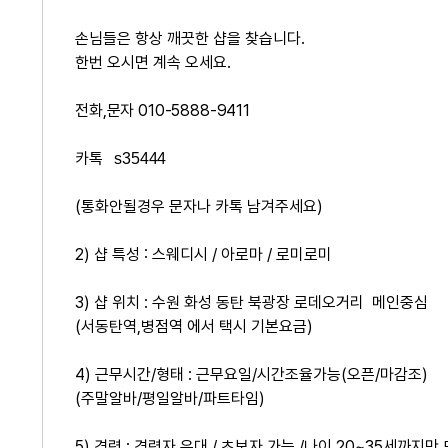
손님들은 항상 깨끗한 샵을 찾습니다.
한번 오시면 계속 오세요.
전화,문자 010-5888-9411
카톡
s35444
(통화안될경우 문자나 카톡 남겨주세요)
2) 샵 특성 : 스웨디시 / 아로마 / 로미로미
3) 샵 위치 : 수원 화성 동탄 북광장 로데오거리 메인중심
(서동탄역,병점역 에서 택시 기본요금)
4) 근무시간/형태 : 근무요일/시간조율가능(오픈/마감조)
(주말알바/평일알바/파트타임)
5) 경력 : 경력자 우대 / 초보자 가능 /나이 20~35세까지