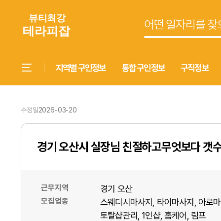
지역별 구인정보
통합 구인정보
구직정보
수정일
2026-03-20
경기 오산시 실장님 친절하고무엇보다 갯수
근무지역
경기 오산
모집업종
스웨디시마사지
타이마사지
아로마
토탈샵관리
1인샵
홈케어
림프