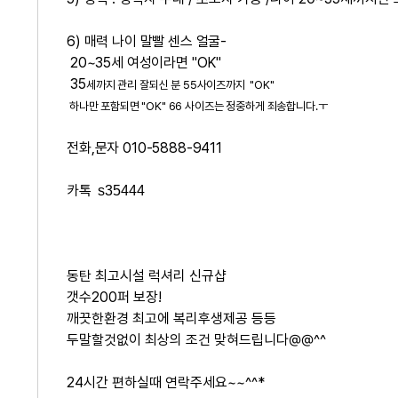
6)
매력 나이 말빨 센스 얼굴-
20~35세 여성이라면 "OK"
35
세까지 관리 잘되신 분 55사이즈까지 "OK"
하나만 포함되면 "OK" 66 사이즈는 정중하게 죄송합니다.ㅜ
전화,문자 010-5888-9411
카톡
s35444
동탄 최고시설 럭셔리 신규샵
갯수200퍼 보장!
깨끗한환경 최고에 복리후생제공 등등
두말할것없이 최상의 조건 맞혀드립니다@@^^
24시간 편하실때 연락주세요~~^^*