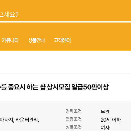
커뮤니티
상품안내
고객센터
를 중요시 하는 샵 상시모집 일급50만이상
경력조건
무관
연령조건
마사지
카운터관리
20세 이하
성별조건
여자