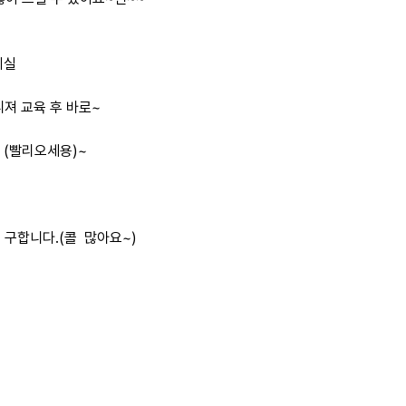
기실
니져 교육 후 바로~
~ (빨리오세용)~
게 구합니다.(콜 많아요~)
서