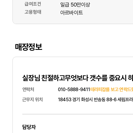
급여조건
일급 50만이상
고용형태
아르바이트
매장정보
실장님 친절하고무엇보다 갯수를 중요시 하
연락처
010-5888-9411
테라피잡를 보고 연락드렸
근무지 위치
18453 경기 화성시 반송동 88-6 세림프라
담당자