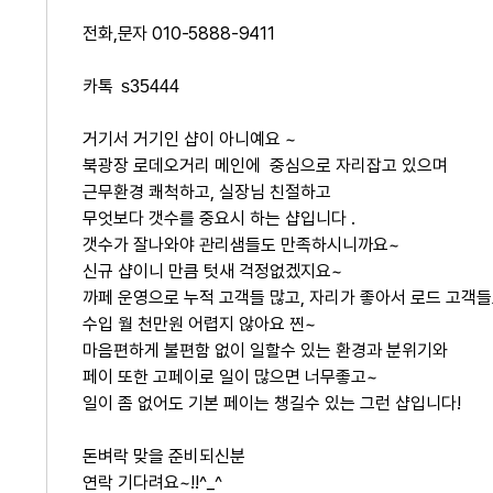
전화,문자 010-5888-9411
카톡
s35444
거기서 거기인 샵이 아니예요 ~
북광장 로데오거리 메인에 중심으로 자리잡고 있으며
근무환경 쾌척하고, 실장님 친절하고
무엇보다 갯수를 중요시 하는 샵입니다 .
갯수가 잘나와야 관리샘들도 만족하시니까요~
신규 샵이니 만큼 텃새 걱정없겠지요~
까페 운영으로 누적 고객들 많고, 자리가 좋아서 로드 고객
수입 월 천만원 어렵지 않아요 찐~
마음편하게 불편함 없이 일할수 있는 환경과 분위기와
페이 또한 고페이로 일이 많으면 너무좋고~
일이 좀 없어도 기본 페이는 챙길수 있는 그런 샵입니다!
돈벼락 맞을 준비되신분
연락 기다려요~!!^_^