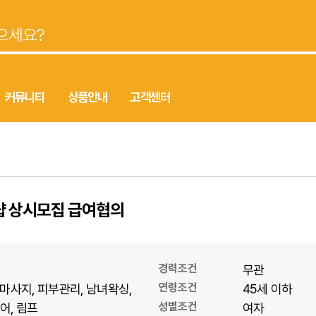
커뮤니티
상품안내
고객센터
샵 상시모집 급여협의
경력조건
무관
연령조건
마사지
피부관리
남녀왁싱
45세 이하
성별조건
어
림프
여자