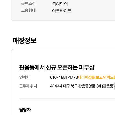
급여조건
급여협의
고용형태
아르바이트
매장정보
관음동에서 신규 오픈하는 피부샵
연락처
010-4881-1773
테라피잡를 보고 연락드렸
근무지 위치
41444 대구 북구 관음중앙로 34 (관음동)
담당자