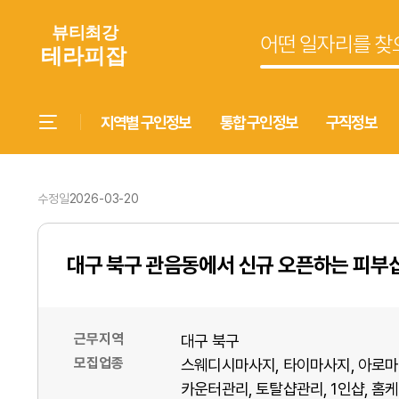
지역별 구인정보
통합 구인정보
구직정보
수정일
2026-03-20
대구 북구 관음동에서 신규 오픈하는 피부
근무지역
대구 북구
모집업종
스웨디시마사지
타이마사지
아로마
카운터관리
토탈샵관리
1인샵
홈케