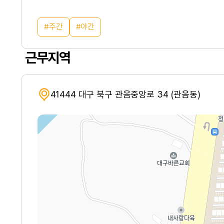
주간
야간
근무지역
41444 대구 북구 관음중앙로 34 (관음동)