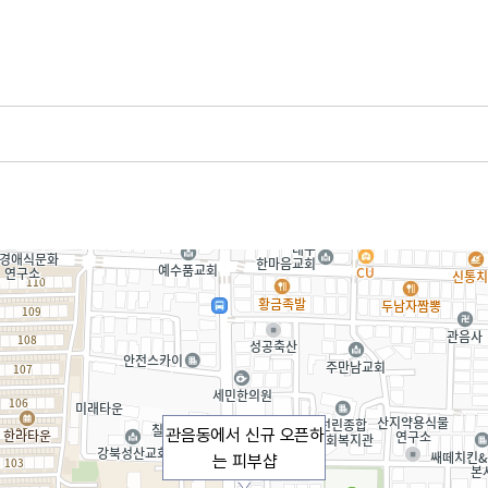
관음동에서 신규 오픈하
는 피부샵