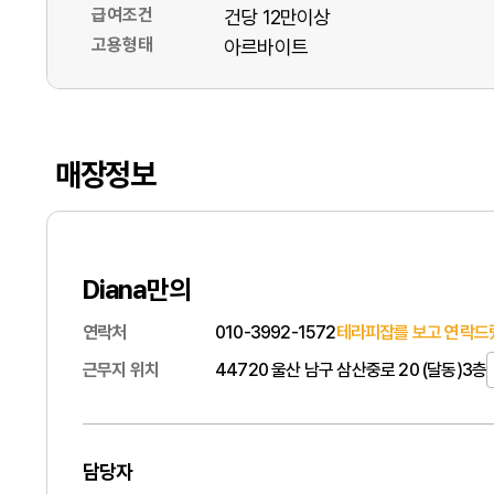
급여조건
건당 12만이상
고용형태
아르바이트
매장정보
Diana만의
연락처
010-3992-1572
테라피잡를 보고 연락드
근무지 위치
44720 울산 남구 삼산중로 20 (달동)3층
담당자