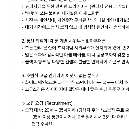
​1. 관리사님을 위한 완벽한 프라이버시 (관리사 전용 대기실)
• ​"여럿이 쓰는 불편한 대기실은 이제 그만!"
• ​사진 속 개인침대, 개인옷장 구비된 **1인 1실 개인 대기
• ​대기 시간에도 눈치 보지 않고 내 방처럼 편안하게 휴식하세
​2. 동선 최적화! 각 룸 개별 샤워부스 & 파우더룸
• ​모든 관리 룸 안에 프리미엄 샤워부스가 설치되어 있어, 
• ​넓은 소파와 감각적인 마블 테이블, 미니 냉장고까지 갖춘
• ​블랙 & 핑크 등 다양한 컨셉의 깔끔한 인테리어로 근무 만
​3. 호텔식 고급 인테리어 & 텃세 없는 분위기
• ​화이트 웨인스코팅과 은은한 조명이 비추는 복도는 마치 호
• ​고급스러운 샵 이미지에 걸맞은 매너 좋은 손님 위주로 예
✨ 모집 요강 (Recruitment)
• ​모집 대상: 20세 ~ 35세이하 (경력자 우대 / 초보자 무료 
- 35세 이상 동안이시거나, 관리잘하셔서 35보다 어려 
연락 주세요