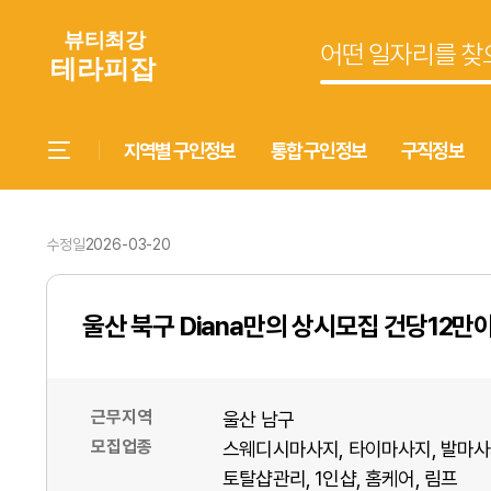
지역별 구인정보
통합 구인정보
구직정보
수정일
2026-03-20
울산 북구 Diana만의 상시모집 건당12만
근무지역
울산 남구
모집업종
스웨디시마사지
타이마사지
발마사
토탈샵관리
1인샵
홈케어
림프