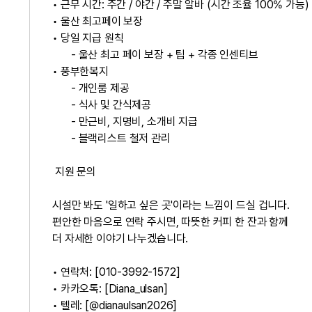
• ​근무 시간: 주간 / 야간 / 주말 알바 (시간 조율 100% 가능)
• ​울산 최고페이 보장
• ​당일 지급 원칙
- 울산 최고 페이 보장 + 팁 + 각종 인센티브
• ​풍부한복지
- 개인룸 제공
- 식사 및 간식제공
- 만근비, 지명비, 소개비 지급
- 블랙리스트 철저 관리
​ 지원 문의
​시설만 봐도 '일하고 싶은 곳'이라는 느낌이 드실 겁니다.
편안한 마음으로 연락 주시면, 따뜻한 커피 한 잔과 함께
더 자세한 이야기 나누겠습니다.
• ​연락처: [010-3992-1572]
• ​카카오톡: [Diana_ulsan]
• 텔레: [@dianaulsan2026]