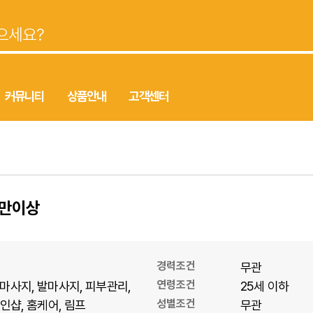
커뮤니티
상품안내
고객센터
2만이상
경력조건
무관
연령조건
마사지
발마사지
피부관리
25세 이하
성별조건
1인샵
홈케어
림프
무관