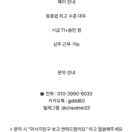
페이 안내
동종업 최고 수준 대우
시급 11+@만 원
상주 근무 가능
문의 안내
☎
전화
:
010-3990-8033
카카오톡
: jjj
ddd80
텔레그램
:
@cheolmin33
⭐ 문의 시
“마사지친구 보고 연락드렸어요”
라고 말씀해주세요