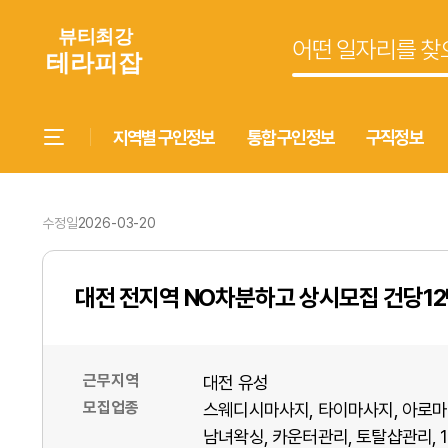
지역별 구인정보
통합 구인정보
구직정보
수정일
2026-03-20
대전 전지역 NO차분하고 상시모집 건당1
근무지역
대전 유성
모집업종
스웨디시마사지
타이마사지
아로마
남녀왁싱
카운터관리
토탈샵관리