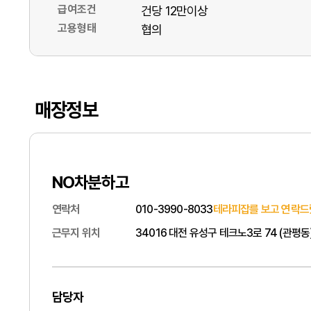
급여조건
건당 12만이상
고용형태
협의
매장정보
NO차분하고
연락처
010-3990-8033
테라피잡를 보고 연락드
근무지 위치
34016 대전 유성구 테크노3로 74 (관평동
담당자