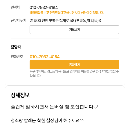
연락처
010-7932-4184
테라피잡를 보고 연락드렸다고 하시면 보다 상담이 쉬워집니다.
근무지 위치
21403 인천 부평구 장제로 58 (부평동, 헤리움)3
지도보기
담당자
전화번호
010-7932-4184
통화하기
※ 구직이 아닌 광고등의 목적으로 연락처를 이용할 경우 법적 처벌을 받을 수
있습니다.
상세정보
즐겁게 일하시면서 돈버실 쌤 모집합니다♡
청소랑 빨래는 착한 실장님이 해주세요^^