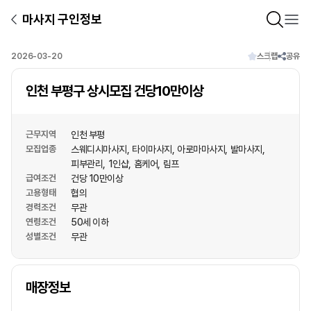
마사지 구인정보
2026-03-20
스크랩
공유
인천 부평구 상시모집 건당10만이상
근무지역
인천 부평
모집업종
스웨디시마사지
타이마사지
아로마마사지
발마사지
피부관리
1인샵
홈케어
림프
급여조건
건당 10만이상
고용형태
협의
경력조건
무관
연령조건
50세 이하
성별조건
무관
상호명
매장정보
1
/
1