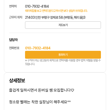
연락처
010-7932-4184
테라피잡를 보고 연락드렸다고 하시면 보다 상담이 쉬워집니다.
근무지 위치
21403 인천 부평구 장제로 58 (부평동, 헤리움)3
지도보기
담당자
전화번호
010-7932-4184
통화하기
※ 구직이 아닌 광고등의 목적으로 연락처를 이용할 경우 법적 처벌을 받을 수
있습니다.
상세정보
즐겁게 일하시면서 돈버실 쌤 모집합니다♡
청소랑 빨래는 착한 실장님이 해주세요^^