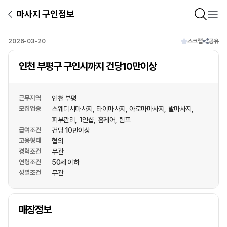
마사지 구인정보
2026-03-20
스크랩
공유
인천 부평구 구인시까지 건당10만이상
근무지역
인천 부평
모집업종
스웨디시마사지
타이마사지
아로마마사지
발마사지
피부관리
1인샵
홈케어
림프
급여조건
건당 10만이상
고용형태
협의
경력조건
무관
연령조건
50세 이하
성별조건
무관
상호명
매장정보
1
/
1