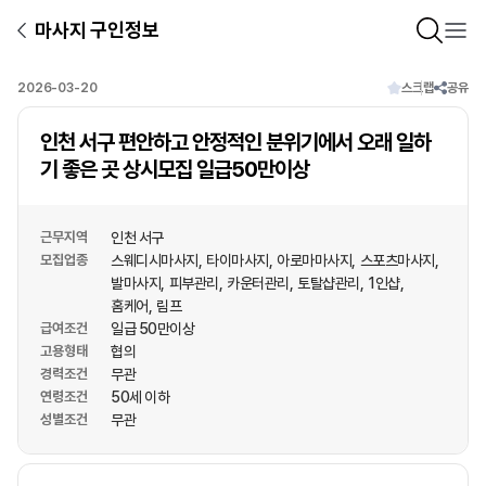
마사지 구인정보
2026-03-20
스크랩
공유
인천 서구 편안하고 안정적인 분위기에서 오래 일하
기 좋은 곳 상시모집 일급50만이상
근무지역
인천 서구
모집업종
스웨디시마사지
타이마사지
아로마마사지
스포츠마사지
발마사지
피부관리
카운터관리
토탈샵관리
1인샵
홈케어
림프
급여조건
일급 50만이상
고용형태
협의
경력조건
무관
연령조건
50세 이하
성별조건
무관
상호명