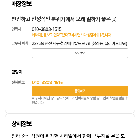
매장정보
1
/
1
편안하고 안정적인 분위기에서 오래 일하기 좋은 곳
연락처
010-3803-1515
테라피잡를 보고 연락드렸다고 하시면 보다 상담이 쉬워집니다.
근무지 위치
22739 인천 서구 청라에메랄드로 78 (청라동, 딜라이트타워)
지도보기
담당자
전화번호
010-3803-1515
통화하기
※ 구직이 아닌 광고등의 목적으로 연락처를 이용할 경우 법적 처벌을 받을 수
있습니다.
상세정보
청라 중심 상권에 위치한
시리얼
에서 함께 근무하실 분을 모