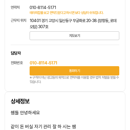
연락처
010-8114-5171
테라피잡를 보고 연락드렸다고 하시면 보다 상담이 쉬워집니다.
근무지 위치
10401 경기 고양시 일산동구 무궁화로 20-38 (장항동, 로데
오탑) 307호
지도보기
담당자
전화번호
010-8114-5171
통화하기
※ 구직이 아닌 광고등의 목적으로 연락처를 이용할 경우 법적 처벌을 받을 수
있습니다.
상세정보
쌤들 안녕하세요
같이 돈 버실 자기 관리 잘 하 시는 쌤