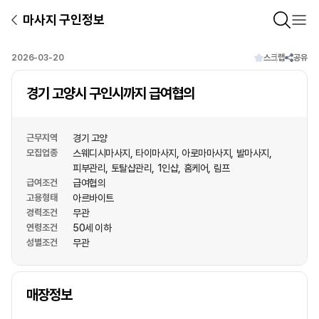
마사지 구인정보
2026-03-20
스크랩
공유
경기 고양시 구인시까지 급여협의
근무지역
경기 고양
모집업종
스웨디시마사지
타이마사지
아로마마사지
발마사지
피부관리
토탈샵관리
1인샵
홈케어
림프
급여조건
급여협의
고용형태
아르바이트
경력조건
무관
연령조건
50세 이하
성별조건
무관
상호명
매장정보
1
/
1