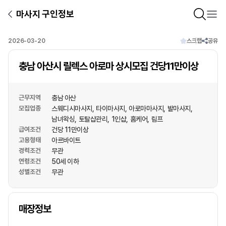
마사지 구인정보
2026-03-20
스크랩
공유
충남 아산시 릴렉스 아로마 상시모집 건당11만이상
근무지역
충남 아산
모집업종
스웨디시마사지
타이마사지
아로마마사지
발마사지
남녀왁싱
토탈샵관리
1인샵
홈케어
림프
급여조건
건당 11만이상
고용형태
아르바이트
경력조건
무관
연령조건
50세 이하
성별조건
무관
상호명
매장정보
1
/
1