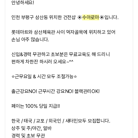
안녕하세요!
인천 부평구 삼산동 위치한 건전샵 ☀️
수아로마
☀️입니다.
롯데마트와 삼산체육관 사이 먹자골목에 위치하고 있어
손님 아주 많습니다.
신입&경력 무관하고 초보분은 무료교육도 해 드리니
편하게 차한잔 하시러 오세요~^^
⭐근무요일 & 시간 모두 조절가능⭐
출근강요NO! 근무시간 강요NO! 블랙관리OK!
페이는 100% 당일 지급!!
한국 / 태국 / 교포 / 외국인 / 새터민모두 모집합니다.
상주 및 주/야간, 알바
경력 및 초보 무관