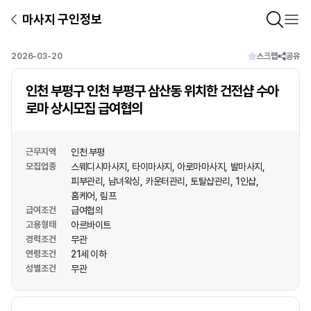
마사지 구인정보
2026-03-20
스크랩
공유
인천 부평구 인천 부평구 삼산동 위치한 건전샵 수아
로마 상시모집 급여협의
근무지역
인천 부평
모집업종
스웨디시마사지
타이마사지
아로마마사지
발마사지
피부관리
남녀왁싱
카운터관리
토탈샵관리
1인샵
홈케어
림프
급여조건
급여협의
고용형태
아르바이트
경력조건
무관
연령조건
21세 이하
성별조건
무관
상호명