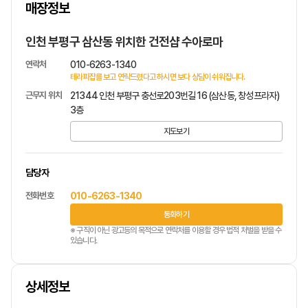
매장정보
1
/
1
인천 부평구 삼산동 위치한 건전샵 수아로마
연락처
010-6263-1340
테라피잡를 보고 연락드렸다고 하시면 보다 상담이 쉬워집니다.
근무지 위치
21344 인천 부평구 충선로203번길 16 (삼산동, 창성프라자)
3층
지도보기
담당자
전화번호
010-6263-1340
통화하기
※ 구직이 아닌 광고등의 목적으로 연락처를 이용할 경우 법적 처벌을 받을 수
있습니다.
상세정보