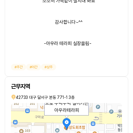
소소히 가족같이 잘지내 봐요
감사합니다~^^
-아우라 테라피 실장올림-
주간
야간
상주
근무지역
42733 대구 달서구 본동 771-1 3층
으로 뚜벅뚜벅 걸어가는
아우라테라피