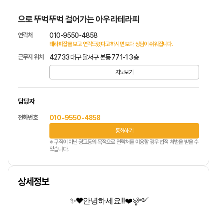
으로 뚜벅뚜벅 걸어가는 아우라테라피
연락처
010-9550-4858
테라피잡를 보고 연락드렸다고 하시면 보다 상담이 쉬워집니다.
근무지 위치
42733 대구 달서구 본동 771-1 3층
지도보기
담당자
전화번호
010-9550-4858
통화하기
※ 구직이 아닌 광고등의 목적으로 연락처를 이용할 경우 법적 처벌을 받을 수
있습니다.
상세정보
✨❤️
안녕하세요!!
❤️
ৡ༻