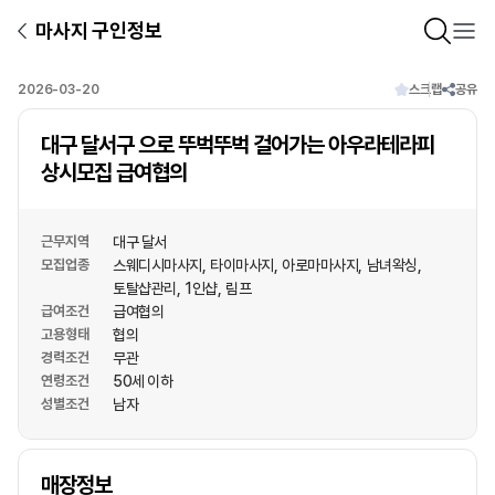
마사지 구인정보
2026-03-20
스크랩
공유
대구 달서구 으로 뚜벅뚜벅 걸어가는 아우라테라피
상시모집 급여협의
근무지역
대구 달서
모집업종
스웨디시마사지
타이마사지
아로마마사지
남녀왁싱
토탈샵관리
1인샵
림프
급여조건
급여협의
고용형태
협의
경력조건
무관
연령조건
50세 이하
성별조건
남자
상호명
매장정보
1
/
1