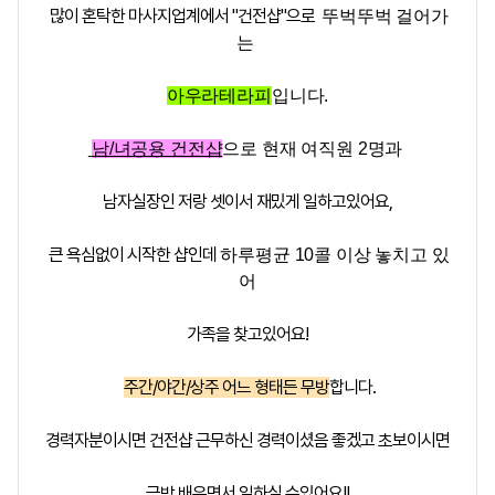
많이 혼탁한 마사지업계에서
"건전샵"
으로
뚜벅뚜벅 걸어가
는
아우라테라피
입니다.
남/녀공용 건전샵
으로 현재 여직원 2명과
남자실장인 저랑 셋이서 재밌게 일하고있어요,
큰 욕심없이 시작한 샵인데
하루평균 10콜 이상 놓치고 있
어
가족을 찾고있어요!
주간/야간/상주 어느 형태든 무방
합니다.
경력자분이시면 건전샵 근무하신 경력이셨음 좋겠고 초보이시면
금방 배우면서 일하실 수있어요!!