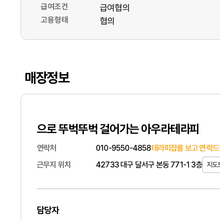
급여조건
급여협의
고용형태
협의
매장정보
으로 뚜벅뚜벅 걸어가는 아우라테라피
연락처
010-9550-4858
테라피잡를 보고 연락드
근무지 위치
42733 대구 달서구 본동 771-1 3층
지도
담당자