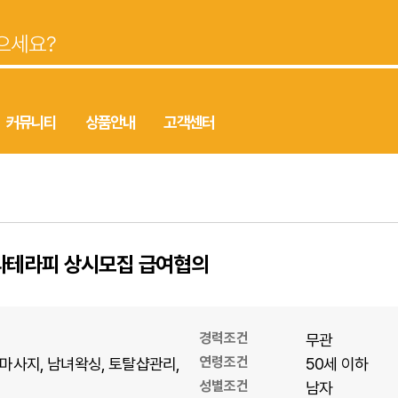
커뮤니티
상품안내
고객센터
라테라피 상시모집 급여협의
경력조건
무관
연령조건
마사지
남녀왁싱
토탈샵관리
50세 이하
성별조건
남자