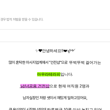
경우 법적 처벌을 받을 수 있습니다.
✨❤️
안녕하세요!!
❤️
ৡ༻
많이 혼탁한 마사지업계에서
"건전샵"
으로
뚜벅뚜벅 걸어가는
아우라테라피
입니다.
남/녀공용 건전샵
으로 현재 여직원 2명과
남자실장인 저랑 셋이서 재밌게 일하고있어요,
큰 욕심없이 시작한 샵인데
하루평균 10콜 이상 놓치고 있어