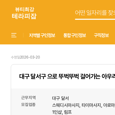
지역별 구인정보
통합 구인정보
구직정보
수정일
2026-03-20
대구 달서구 으로 뚜벅뚜벅 걸어가는 아우
근무지역
대구 달서
모집업종
스웨디시마사지
타이마사지
아로마
1인샵
림프