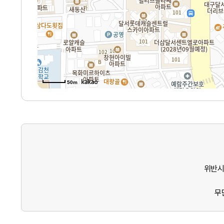
50m
위반시
무