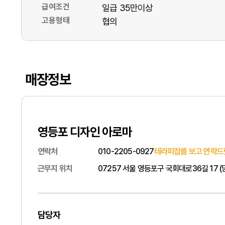
급여조건
일급 35만이상
고용형태
협의
매장정보
영등포 디자인 아로마
연락처
010-2205-0927
테라피잡를 보고 연락드
근무지 위치
07257 서울 영등포구 국회대로36길 17 
담당자