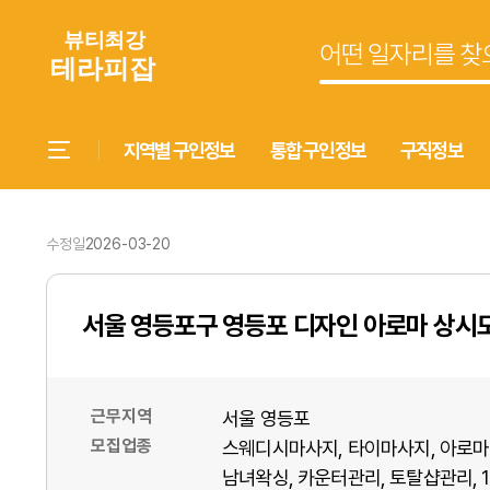
지역별 구인정보
통합 구인정보
구직정보
수정일
2026-03-20
서울 영등포구 영등포 디자인 아로마 상시
근무지역
서울 영등포
모집업종
스웨디시마사지
타이마사지
아로마
남녀왁싱
카운터관리
토탈샵관리