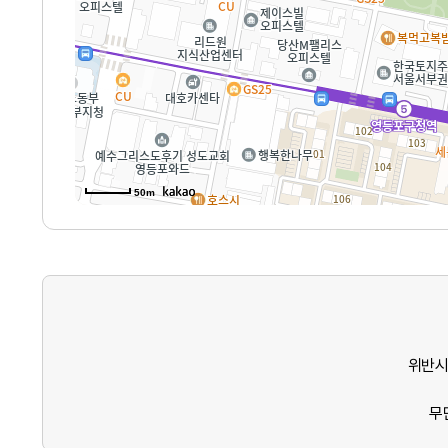
50m
위반시
무