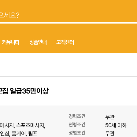
커뮤니티
상품안내
고객센터
모집 일급35만이상
경력조건
무관
연령조건
마사지
스포츠마사지
50세 이하
성별조건
1인샵
홈케어
림프
무관