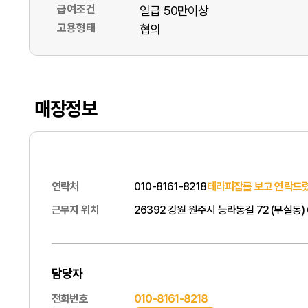
급여조건
일급 50만이상
고용형태
협의
매장정보
연락처
010-8161-8218
테라피잡를 보고 연락드렸
근무지 위치
26392 강원 원주시 능라동길 72 (무실동
담당자
전화번호
010-8161-8218