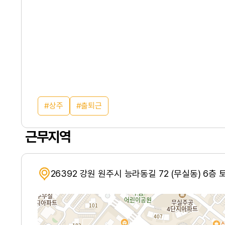
상주
출퇴근
근무지역
26392 강원 원주시 능라동길 72 (무실동) 6층