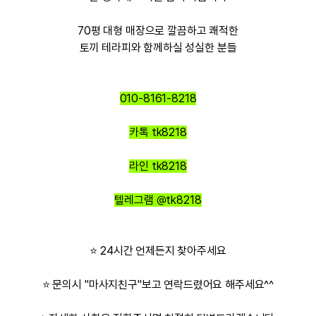
70평 대형 매장으로 깔끔하고 쾌적한
토끼 테라피와 함께하실 성실한 분들
010-8161-8218
카톡 tk8218
라인 tk8218
텔레그램 @tk8218
⭐
24시간 언제든지 찾아주세요
⭐ 문의시 "마사지친구"보고 연락드렸어요 해주세요^^