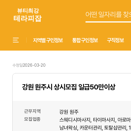
지역별 구인정보
통합 구인정보
구직정보
수정일
2026-03-20
강원 원주시 상시모집 일급50만이상
근무지역
강원 원주
모집업종
스웨디시마사지
타이마사지
아로마
남녀왁싱
카운터관리
토탈샵관리