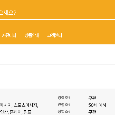
커뮤니티
상품안내
고객센터
경력조건
무관
연령조건
마사지
스포츠마사지
50세 이하
성별조건
1인샵
홈케어
림프
무관