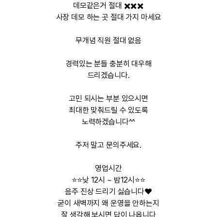
데모같은거 절대 ✖️✖️✖️
사장 데모 하는 곳 절대 가지 마세요
무개념 직원 절대 없음
경력있는 분들 충분히 대우해
드리겠습니다.
고민 되시는 부분 있으시면
최대한 맞춰드릴 수 있도록
노력하겠습니다^^
주저 말고 문의주세요.
영업시간
⭐️⭐️낮 12시 ~ 밤12시⭐️⭐️
음주 진상 드리기 싫습니다❤️
굳이 새벽까지 왜 운영을 안하는지
잘 생각해 보시면 답이 나옵니다