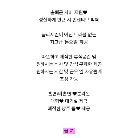
출퇴근 차비 지원❤️
성실하게 만근 시 인센티브 팍팍
글리세린이 아닌 트러블 없는
최고급 '논오일' 제공
따뜻하고 쾌적한 휴식공간 및
원하시는 식사 및 간식 무제한 제공
원하시는 시간 및 근무 일 자유롭게
조정 가능
흡연/비흡연 ❤️분리된
대형❤️ 대기실 제공
쾌적한 상주 룸❤️ 제공
급 여