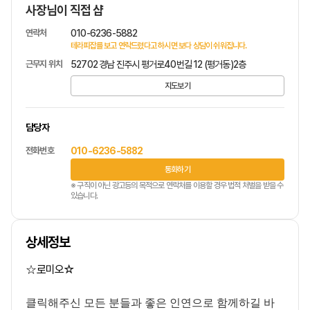
사장님이 직접 샵
연락처
010-6236-5882
테라피잡를 보고 연락드렸다고 하시면 보다 상담이 쉬워집니다.
근무지 위치
52702 경남 진주시 평거로40번길 12 (평거동)2층
지도보기
담당자
전화번호
010-6236-5882
통화하기
※ 구직이 아닌 광고등의 목적으로 연락처를 이용할 경우 법적 처벌을 받을 수
있습니다.
상세정보
로미오
☆
☆
클릭해주신 모든 분들과 좋은 인연으로 함께하길 바