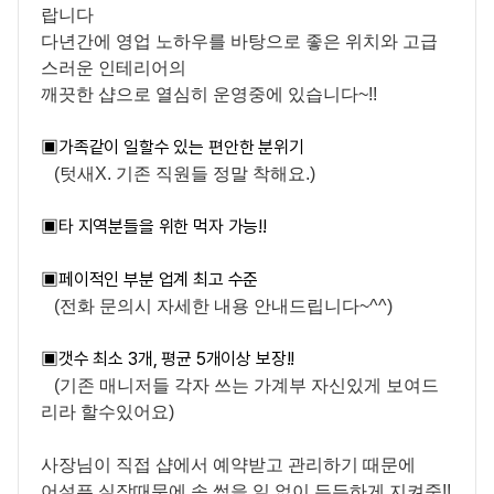
랍니다
다년간에 영업 노하우를 바탕으로 좋은 위치와 고급
스러운 인테리어의
깨끗한 샵으로 열심히 운영중에 있습니다~!!
▣
가족같이 일할수 있는 편안한 분위기
(텃새X. 기존 직원들 정말 착해요.)
▣
타 지역분들을 위한 먹자 가능!!
▣
페이적인 부분 업계 최고 수준
(전화 문의시 자세한 내용 안내드립니다~^^)
▣
갯수 최소 3개, 평균 5개이상 보장!!
(기존 매니저들 각자 쓰는 가계부 자신있게 보여드
리라 할수있어요)
사장님이 직접 샵에서 예약받고 관리하기 때문에
어설픈 실장때문에 속 썩을 일 없이 든든하게 지켜줌!!