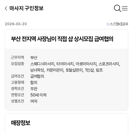
마사지 구인정보
2026-03-20
스크랩
공유
부산 전지역 사장님이 직접 샵 상시모집 급여협의
근무지역
부산
모집업종
스웨디시마사지
타이마사지
아로마마사지
스포츠마사지
남녀왁싱
카운터관리
토탈샵관리
1인샵
림프
급여조건
급여협의
고용형태
협의
경력조건
무관
연령조건
50세 이하
성별조건
여자
상호명
매장정보
1
/
1