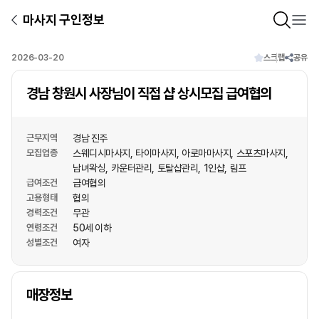
마사지 구인정보
2026-03-20
스크랩
공유
경남 창원시 사장님이 직접 샵 상시모집 급여협의
근무지역
경남 진주
모집업종
스웨디시마사지
타이마사지
아로마마사지
스포츠마사지
남녀왁싱
카운터관리
토탈샵관리
1인샵
림프
급여조건
급여협의
고용형태
협의
경력조건
무관
연령조건
50세 이하
성별조건
여자
상호명
매장정보
1
/
1