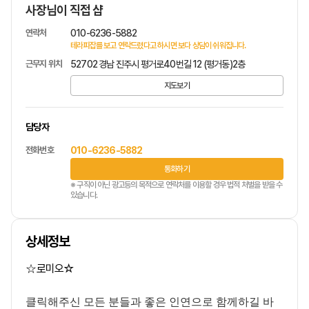
사장님이 직접 샵
연락처
010-6236-5882
테라피잡를 보고 연락드렸다고 하시면 보다 상담이 쉬워집니다.
근무지 위치
52702 경남 진주시 평거로40번길 12 (평거동)2층
지도보기
담당자
전화번호
010-6236-5882
통화하기
※ 구직이 아닌 광고등의 목적으로 연락처를 이용할 경우 법적 처벌을 받을 수
있습니다.
상세정보
로미오
☆
☆
클릭해주신 모든 분들과 좋은 인연으로 함께하길 바