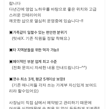
랍니다
다년간에 영업 노하우를 바탕으로 좋은 위치와 고급
스러운 인테리어의
깨끗한 샵으로 열심히 운영중에 있습니다~!!
▣
가족같이 일할수 있는 편안한 분위기
(텃새X. 기존 직원들 정말 착해요.)
▣
타 지역분들을 위한 먹자 가능!!
▣
페이적인 부분 업계 최고 수준
(전화 문의시 자세한 내용 안내드립니다~^^)
▣
갯수 최소 3개, 평균 5개이상 보장!!
(기존 매니저들 각자 쓰는 가계부 자신있게 보여드
리라 할수있어요)
사장님이 직접 샵에서 예약받고 관리하기 때문에
어설픈 실장때문에 속 썩을 일 없이 든든하게 지켜줌!!