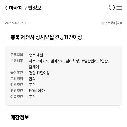
마사지 구인정보
2026-03-20
스크랩
공유
충북 제천시 상시모집 건당11만이상
근무지역
충북 제천
모집업종
아로마마사지
발마사지
남녀왁싱
토탈샵관리
1인샵
홈케어
급여조건
건당 11만이상
고용형태
협의
경력조건
무관
연령조건
50세 이하
성별조건
무관
상호명
매장정보
1
/
1