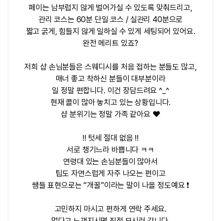
페이는 남부럽지 않게 벌어가실 수 있도록 맞춰드리고,
관리 코스는
60분 단일 코스 / 실관리 40분
으로
짧고 굵게, 힘들지 않게 일하실 수 있게 세팅되어 있어요.
완전 메리트 있죠?
저희 샵 손님분들은
스웨디시를 처음 접하는 분들도 많고
,
매너 좋고 착하신 분들이 대부분이라
일 정말 편합니다. 이건 장담드려요 ^_^
현재
콜이 많아 놓치고 있는 상황
입니다.
샵 분위기는 정말 가족 같아요 ❤️
‼️ 텃세 절대 없음 ‼️
서로 챙기느라 바쁩니다 ㅋㅋ
연령대 있는 손님분들이 많아서
팁도 자연스럽게 자주 나오는 편
이고
쌤들 표현으로는 “개꿀”이라는 말이 나올 정도예요 ❗️
고민하지 마시고 편하게 연락 주세요.
멀다고 느껴지시면
직접 모시러 갑니다
.