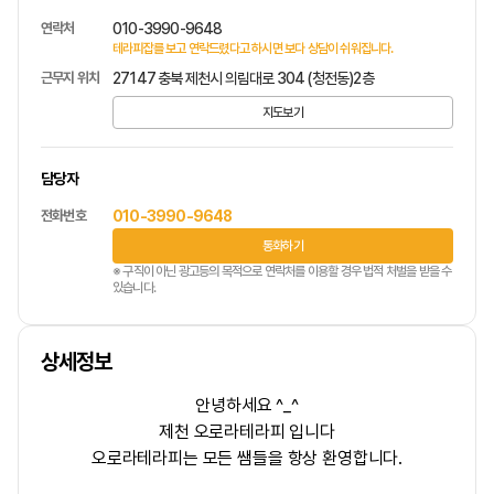
연락처
010-3990-9648
테라피잡를 보고 연락드렸다고 하시면 보다 상담이 쉬워집니다.
근무지 위치
27147 충북 제천시 의림대로 304 (청전동)2층
지도보기
담당자
전화번호
010-3990-9648
통화하기
※ 구직이 아닌 광고등의 목적으로 연락처를 이용할 경우 법적 처벌을 받을 수
있습니다.
상세정보
안녕하세요 ^_^
제천 오로라테라피 입니다
오로라테라피는
모든 쌤들을 항상 환영
합니다.