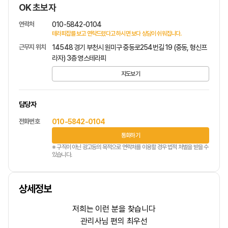
OK 초보자
연락처
010-5842-0104
테라피잡를 보고 연락드렸다고 하시면 보다 상담이 쉬워집니다.
근무지 위치
14548 경기 부천시 원미구 중동로254번길 19 (중동, 형신프
라자) 3층 영스테라피
지도보기
담당자
전화번호
010-5842-0104
통화하기
※ 구직이 아닌 광고등의 목적으로 연락처를 이용할 경우 법적 처벌을 받을 수
있습니다.
상세정보
저희는 이런 분을 찾습니다
관리사님 편의 최우선