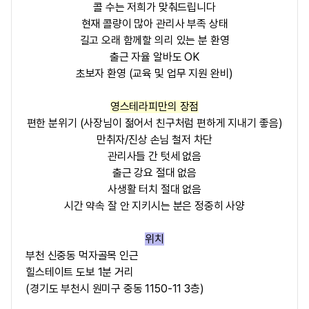
콜 수는 저희가 맞춰드립니다
현재 콜량이 많아 관리사 부족 상태
길고 오래 함께할 의리 있는 분 환영
출근 자율 알바도 OK
초보자 환영 (교육 및 업무 지원 완비)
영스테라피만의 장점
편한 분위기 (사장님이 젊어서 친구처럼 편하게 지내기 좋음)
만취자/진상 손님 철저 차단
관리사들 간 텃세 없음
출근 강요 절대 없음
사생활 터치 절대 없음
시간 약속 잘 안 지키시는 분은 정중히 사양
위치
부천 신중동 먹자골목 인근
힐스테이트 도보 1분 거리
(경기도 부천시 원미구 중동 1150-11 3층)