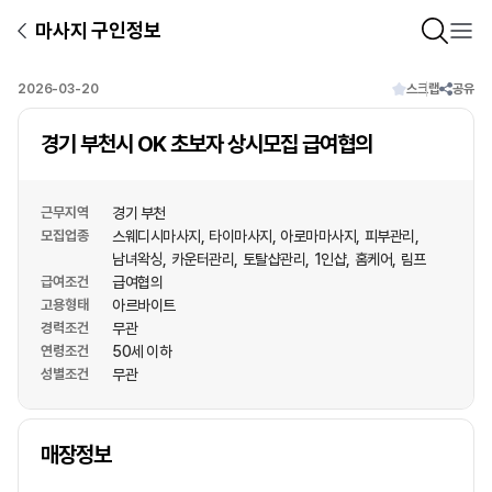
마사지 구인정보
2026-03-20
스크랩
공유
경기 부천시 OK 초보자 상시모집 급여협의
근무지역
경기 부천
모집업종
스웨디시마사지
타이마사지
아로마마사지
피부관리
남녀왁싱
카운터관리
토탈샵관리
1인샵
홈케어
림프
급여조건
급여협의
고용형태
아르바이트
경력조건
무관
연령조건
50세 이하
성별조건
무관
상호명
매장정보
1
/
1