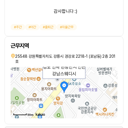
감사합니다 :)
주간
야간
출퇴근
자율근무
근무지역
25548 강원특별자치도 강릉시 경강로 2218-1 (포남동) 2층 201
호
경포 안목 관광단지 인근
강남스웨디시
50m