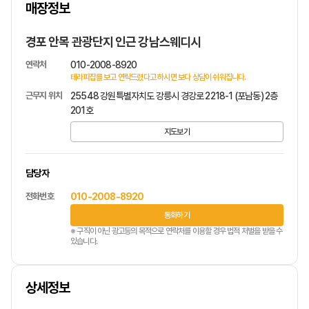
매장정보
1
/
1
경포 안목 관광단지 인근 강남스웨디시
연락처
010-2008-8920
테라피잡를 보고 연락드렸다고 하시면 보다 상담이 쉬워집니다.
근무지 위치
25548 강원특별자치도 강릉시 경강로 2218-1 (포남동) 2층
201호
지도보기
담당자
전화번호
010-2008-8920
통화하기
※ 구직이 아닌 광고등의 목적으로 연락처를 이용할 경우 법적 처벌을 받을 수
있습니다.
상세정보