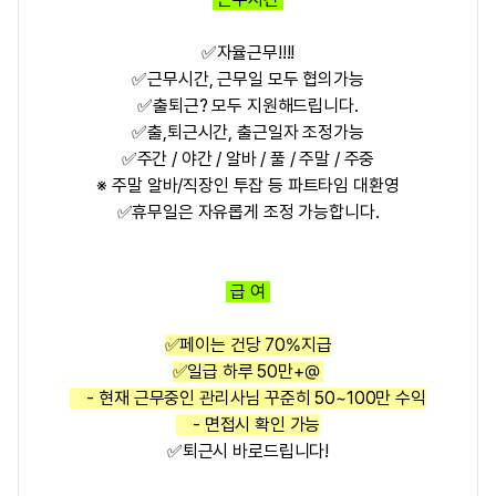
✅
자율근무!!!!
✅
근무시간, 근무일 모두 협의가능
✅
출퇴근? 모두 지원해드립니다.
✅
출,퇴근시간, 출근일자 조정가능
✅
주간 / 야간 / 알바 / 풀 / 주말 / 주중
※ 주말 알바/직장인 투잡 등
파트타임 대환영
✅
휴무일은 자유롭게 조정 가능합니다.
급 여
✅
페이는 건당 70%지급
✅
일급
하루 50만+@
- 현재 근무중인 관리사님 꾸준히 50~100만 수익
- 면접시 확인 가능
✅퇴근시 바로드립니다!