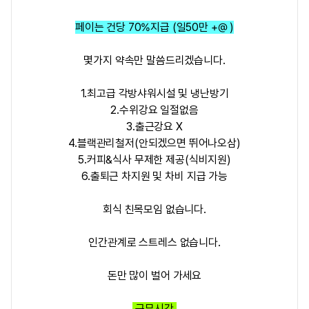
페이는 건당 70%지급 (일50만 +@ )
몇가지 약속만 말씀드리겠습니다.
1.최고급 각방샤워시설 및 냉난방기
2.수위강요 일절없음
3.출근강요 X
4.블랙관리철저(안되겠으면 뛰어나오삼)
5
.커피&식사 무제한 제공(식비지원)
6.출퇴근 차지원 및 차비 지급 가능
회식 친목모임 없습니다.
인간관계로 스트레스 없습니다.
돈만 많이 벌어 가세요
근무시간