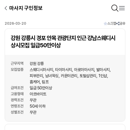
마사지 구인정보
2026-03-20
스크랩
공유
강원 강릉시 경포 안목 관광단지 인근 강남스웨디시
상시모집 일급50만이상
근무지역
강원 강릉
모집업종
스웨디시마사지
타이마사지
아로마마사지
발마사지
피부관리
남녀왁싱
카운터관리
토탈샵관리
1인샵
홈케어
림프
급여조건
일급 50만이상
고용형태
아르바이트
경력조건
무관
연령조건
50세 이하
성별조건
무관
상호명