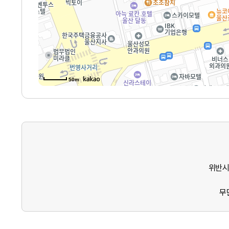
50m
위반시
무