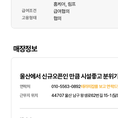
홈케어
림프
급여조건
급여협의
고용형태
협의
매장정보
울산에서 신규오픈인 만큼 시설좋고 분위
연락처
010-5563-0892
테라피잡를 보고 연락드
근무지 위치
44707 울산 남구 왕생로62번길 15-1 (달