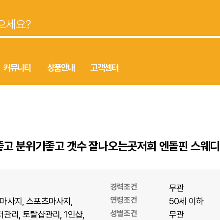
커뮤니티
상품안내
고객센터
좋고 분위기좋고 갯수 잘나오는곳저희 엔돌핀 스웨
경력조건
무관
연령조건
마사지
스포츠마사지
50세 이하
성별조건
터관리
토탈샵관리
1인샵
무관