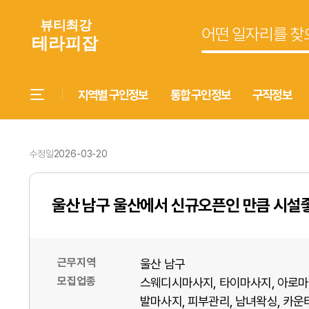
지역별 구인정보
통합 구인정보
구직정보
수정일
2026-03-20
울산 남구 울산에서 신규오픈인 만큼 시설
근무지역
울산 남구
모집업종
스웨디시마사지
타이마사지
아로마
발마사지
피부관리
남녀왁싱
카운