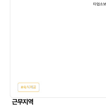
타업소보
숙식제공
근무지역