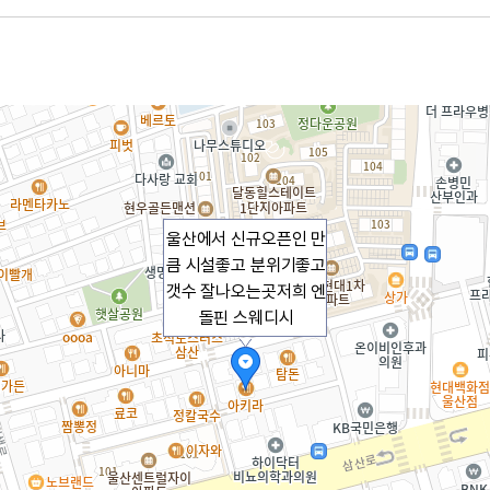
울산에서 신규오픈인 만
큼 시설좋고 분위기좋고
갯수 잘나오는곳저희 엔
돌핀 스웨디시