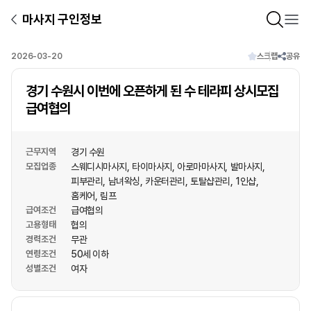
마사지 구인정보
2026-03-20
스크랩
공유
경기 수원시 이번에 오픈하게 된 수 테라피 상시모집
급여협의
근무지역
경기 수원
모집업종
스웨디시마사지
타이마사지
아로마마사지
발마사지
피부관리
남녀왁싱
카운터관리
토탈샵관리
1인샵
홈케어
림프
급여조건
급여협의
고용형태
협의
경력조건
무관
연령조건
50세 이하
성별조건
여자
상호명