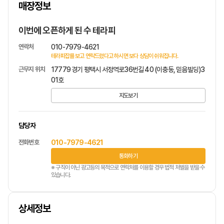
매장정보
1
/
1
이번에 오픈하게 된 수 테라피
연락처
010-7979-4621
테라피잡를 보고 연락드렸다고 하시면 보다 상담이 쉬워집니다.
근무지 위치
17779 경기 평택시 서정역로36번길 40 (이충동, 믿음빌딩)3
01호
지도보기
담당자
전화번호
010-7979-4621
통화하기
※ 구직이 아닌 광고등의 목적으로 연락처를 이용할 경우 법적 처벌을 받을 수
있습니다.
상세정보