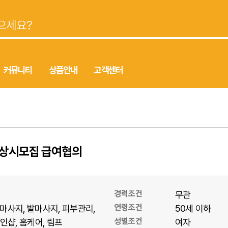
커뮤니티
상품안내
고객센터
 상시모집 급여협의
경력조건
무관
연령조건
마사지
발마사지
피부관리
50세 이하
성별조건
1인샵
홈케어
림프
여자