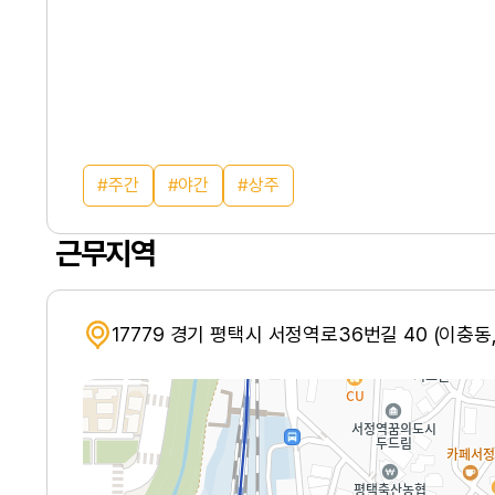
주간
야간
상주
근무지역
17779 경기 평택시 서정역로36번길 40 (이충동