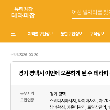
지역별 구인정보
통합 구인정보
구직정보
수정일
2026-03-20
경기 평택시 이번에 오픈하게 된 수 테라피
근무지역
경기 평택
모집업종
스웨디시마사지
타이마사지
아로마
남녀왁싱
카운터관리
토탈샵관리