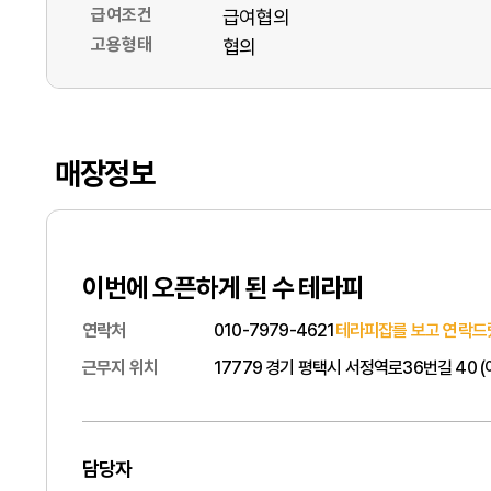
급여조건
급여협의
고용형태
협의
매장정보
이번에 오픈하게 된 수 테라피
연락처
010-7979-4621
테라피잡를 보고 연락드
근무지 위치
17779 경기 평택시 서정역로36번길 40 
담당자