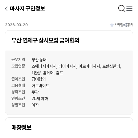
마사지 구인정보
2026-03-20
스크랩
공유
부산 연제구 상시모집 급여협의
근무지역
부산 동래
모집업종
스웨디시마사지
타이마사지
아로마마사지
토탈샵관리
1인샵
홈케어
림프
급여조건
급여협의
고용형태
아르바이트
경력조건
무관
연령조건
20세 이하
성별조건
여자
상호명
매장정보
1
/
1