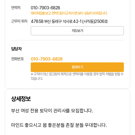
연락처
010-7903-6828
테라피잡를 보고 연락드렸다고 하시면 보다 상담이 쉬워집니다.
근무지 위치
47858 부산 동래구 석사로 42-1 (사직동)2506호
지도보기
담당자
전화번호
010-7903-6828
통화하기
※ 구직이 아닌 광고등의 목적으로 연락처를 이용할 경우 법적 처벌을 받을 수
있습니다.
상세정보
부산 여성 전용 토닥이 관리사를 모집합니다.
마인드 좋으시고 몸 좋은분들 존잘 분들 우대합니다.