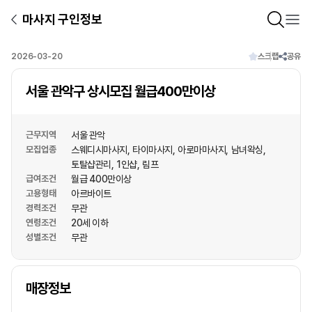
마사지 구인정보
2026-03-20
스크랩
공유
서울 관악구 상시모집 월급400만이상
근무지역
서울 관악
모집업종
스웨디시마사지
타이마사지
아로마마사지
남녀왁싱
토탈샵관리
1인샵
림프
급여조건
월급 400만이상
고용형태
아르바이트
경력조건
무관
연령조건
20세 이하
성별조건
무관
상호명
매장정보
1
/
1