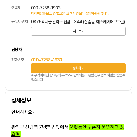
연락처
010-7258-1933
테라피잡를 보고 연락드렸다고 하시면 보다 상담이 쉬워집니다.
근무지 위치
08754 서울 관악구 신림로 344 (신림동, 에스케이허브그린)
지도보기
담당자
전화번호
010-7258-1933
통화하기
※ 구직이 아닌 광고등의 목적으로 연락처를 이용할 경우 법적 처벌을 받을 수
있습니다.
상세정보
안녕하세요~
관악구 신림역 7번출구 앞
에서
오랫동안 꾸준히 운영하고 있
으며,