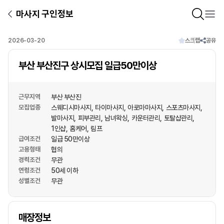
마사지 구인정보
2026-03-20
스크랩
공유
부산 부산진구 상시모집 일급50만이상
근무지역
부산 부산진
모집업종
스웨디시마사지
타이마사지
아로마마사지
스포츠마사지
발마사지
피부관리
남녀왁싱
카운터관리
토탈샵관리
1인샵
홈케어
림프
급여조건
일급 50만이상
고용형태
협의
경력조건
무관
연령조건
50세 이하
성별조건
무관
상호명
매장정보
1
/
1