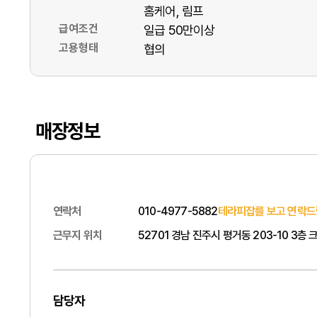
홈케어
림프
급여조건
일급 50만이상
고용형태
협의
매장정보
연락처
010-4977-5882
테라피잡를 보고 연락드
근무지 위치
52701 경남 진주시 평거동 203-10 3층 
담당자