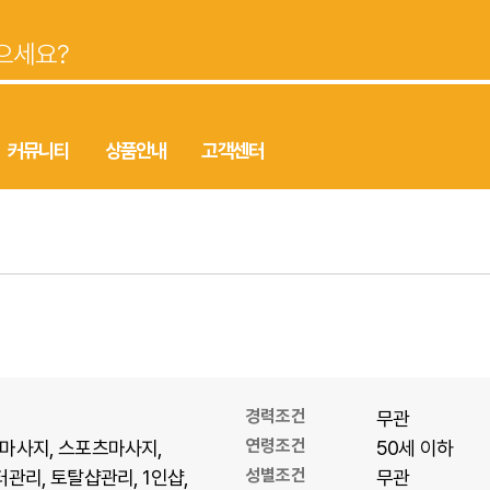
커뮤니티
상품안내
고객센터
경력조건
무관
연령조건
마사지
스포츠마사지
50세 이하
성별조건
터관리
토탈샵관리
1인샵
무관