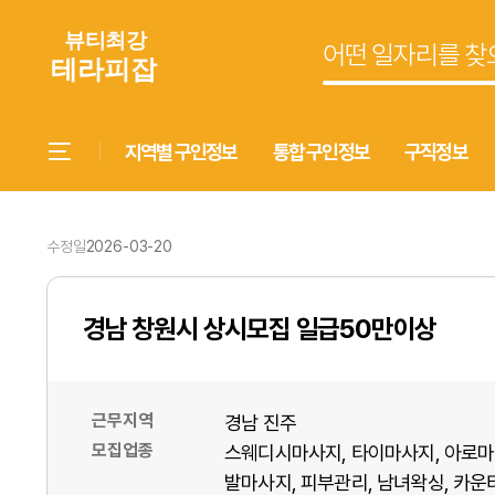
지역별 구인정보
통합 구인정보
구직정보
수정일
2026-03-20
경남 창원시 상시모집 일급50만이상
근무지역
경남 진주
모집업종
스웨디시마사지
타이마사지
아로마
발마사지
피부관리
남녀왁싱
카운