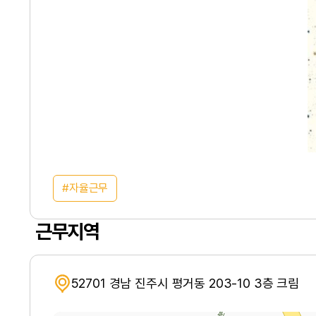
자율근무
근무지역
52701 경남 진주시 평거동 203-10 3층 크림