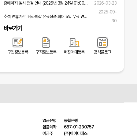
홈페이지 임시 점검 안내 (2026년 3월 24일 01:00 ~ 02:00)
2026-03-23
2025-09-
추석 연휴기간, 테라피잡 유료상품 최대 5일 무료 연장 혜택!
30
바로가기
구인정보등록
구직정보등록
매장매매등록
공식블로그
입금은행
농협은행
입금계좌
687-01-230757
예금주
(주)아이티에스