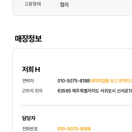
고용형태
협의
매장정보
저희 H
연락처
010-5075-8188
테라피잡를 보고 연락드
근무지 위치
63565 제주특별자치도 서귀포시 신서로10
담당자
전화번호
010-5075-8188