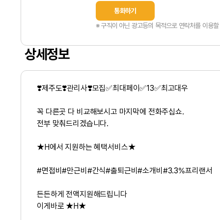
통화하기
※ 구직이 아닌 광고등의 목적으로 연락처를 이용할 
상세정보
❣️제주도❣️관리사❣️모집✅최대페이✅13✅최고대우
꼭 다른곳 다 비교해보시고 마지막에 전화주십쇼.
전부 맞춰드리겠습니다.
★H에서 지원하는 혜택서비스★
#면접비#만근비#간식#출퇴근비#소개비#3.3%프리랜서
든든하게 전액지원해드립니다
이게바로 ★H★