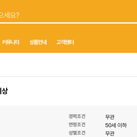
커뮤니티
상품안내
고객센터
이상
경력조건
무관
연령조건
50세 이하
성별조건
무관