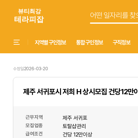
지역별 구인정보
통합 구인정보
구직정보
수정일
2026-03-20
제주 서귀포시 저희 H 상시모집 건당12만
근무지역
제주 서귀포
모집업종
토탈샵관리
급여조건
건당 12만이상