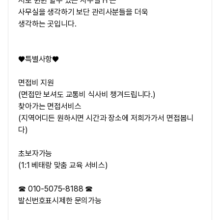
서로 윈윈 할수 있는 사무실 H 는
사무실을 생각하기 보단 관리사분들을 더욱
생각하는 곳입니다.
♥특별사항♥
면접비 지원
(면접만 보셔도 교통비 식사비 챙겨드립니다.)
찾아가는 면접서비스
(지역어디든 원하시면 시간과 장소에 저희가가서 면접봅니
다)
초보자가능
(1:1 베태랑 맞춤 교육 서비스)
☎ 010-5075-8188 ☎
발신번호표시제한 문의가능