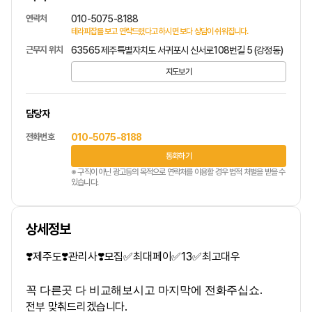
연락처
010-5075-8188
테라피잡를 보고 연락드렸다고 하시면 보다 상담이 쉬워집니다.
근무지 위치
63565 제주특별자치도 서귀포시 신서로108번길 5 (강정동)
지도보기
담당자
전화번호
010-5075-8188
통화하기
※ 구직이 아닌 광고등의 목적으로 연락처를 이용할 경우 법적 처벌을 받을 수
있습니다.
상세정보
❣️제주도❣️관리사❣️모집✅최대페이✅13✅최고대우
꼭 다른곳 다 비교해보시고 마지막에 전화주십쇼.
전부 맞춰드리겠습니다.