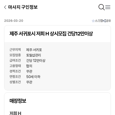
마사지 구인정보
2026-03-20
스크랩
공유
제주 서귀포시 저희 H 상시모집 건당12만이상
근무지역
제주 서귀포
모집업종
토탈샵관리
급여조건
건당 12만이상
고용형태
협의
경력조건
무관
연령조건
50세 이하
성별조건
무관
상호명
매장정보
1
/
1
저희 H