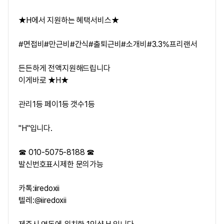
★H에서 지원하는 혜택서비스★
#면접비#만근비#간식#출퇴근비#소개비#3.3%프리랜서
든든하게 전액지원해드립니다
이게바로 ★H★
관리1등 페이1등 갯수1등
"H"입니다.
☎ 010-5075-8188 ☎
발신번호표시제한 문의가능
카톡:iiredoxii
텔레:@iiredoxii