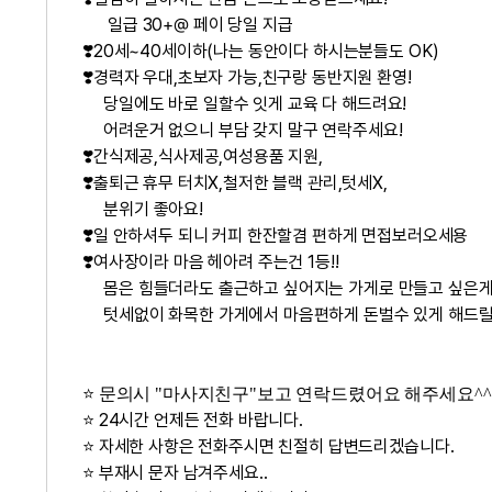
일급 30+@ 페이 당일 지급
❣️20세~40세이하(나는 동안이다 하시는분들도 OK)
❣️경력자 우대,초보자 가능,친구랑 동반지원 환영!
당일에도 바로 일할수 잇게 교육 다 해드려요!
어려운거 없으니 부담 갖지 말구 연락주세요!
❣️간식제공,식사제공,여성용품 지원,
❣️출퇴근 휴무 터치X,철저한 블랙 관리,텃세X,
분위기 좋아요!
❣️일 안하셔두 되니 커피 한잔할겸 편하게 면접보러오세용
❣️여사장이라 마음 헤아려 주는건 1등!!
몸은 힘들더라도 출근하고 싶어지는 가게로 만들고 싶은게
텃세없이 화목한 가게에서 마음편하게 돈벌수 있게 해드릴
⭐ 문의시 "마사지친구"보고 연락드렸어요 해주세요^^
⭐ 24시간 언제든 전화 바랍니다.
⭐ 자세한 사항은 전화주시면 친절히 답변드리겠습니다.
⭐ 부재시 문자 남겨주세요..