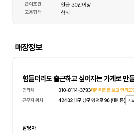
급여조건
일급 30만이상
고용형태
협의
매장정보
힘들더라도 출근하고 싶어지는 가게로 만들
연락처
010-8114-3793
테라피잡를 보고 연락드렸
근무지 위치
42402 대구 남구 명덕로 96 (대명동)
지
담당자