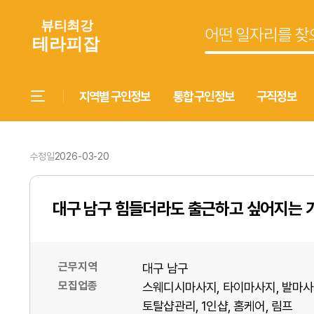
지역별 구인정보
통합 구인정보
구직정보
수정일
2026-03-20
대구 남구 힘들더라도 출근하고 싶어지는 
근무지역
대구 남구
모집업종
스웨디시마사지
타이마사지
발마사
토탈샵관리
1인샵
홈케어
림프