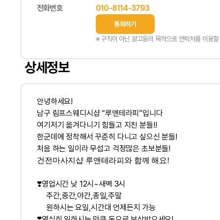
전화번호
010-8114-3793
통화하기
※ 구직이 아닌 광고등의 목적으로 연락처를 이용할 
상세정보
안녕하세요!
남구 림프스웨디시샵 “루앤테라피”입니다
여기저기 옮겨다니기 힘들고 지친 분들!!
한군데에 정착해서 꾸준히 다니고 싶으신 분들!
처음 하는 일이라 무섭고 걱정많은 초보분들!
건전마사지샵 루앤테라피와 함께 해요!
❣️영업시간 낮 12시~새벽 3시
주간,중간,야간,종일,주말
원하시는 요일,시간대 언제든지 가능
❣️열심히 일하시는 만큼 돈으로 보상받으세요!