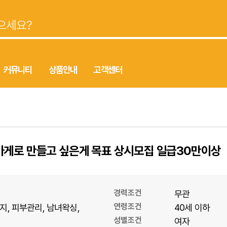
커뮤니티
상품안내
고객센터
가게로 만들고 싶은게 목표 상시모집 일급30만이상
경력조건
무관
연령조건
지
피부관리
남녀왁싱
40세 이하
성별조건
여자