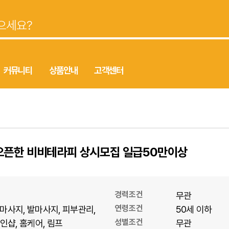
커뮤니티
상품안내
고객센터
오픈한 비비테라피 상시모집 일급50만이상
경력조건
무관
연령조건
마사지
발마사지
피부관리
50세 이하
성별조건
1인샵
홈케어
림프
무관