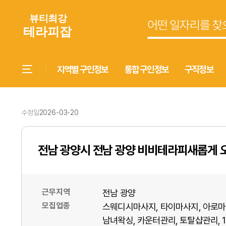
지역별 구인정보
통합 구인정보
구직정보
수정일
2026-03-20
전남 광양시 전남 광양 비비테라피새롭게 
근무지역
전남 광양
모집업종
스웨디시마사지
타이마사지
아로마
남녀왁싱
카운터관리
토탈샵관리