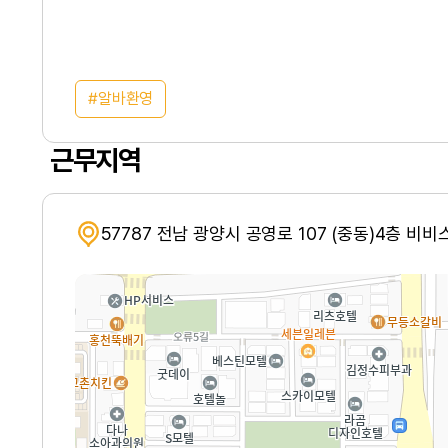
알바환영
근무지역
57787 전남 광양시 공영로 107 (중동)4층 비