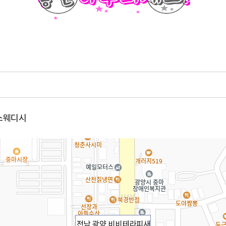
비스웨디시
전남 광양 비비테라피새