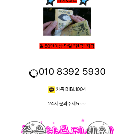
페이&코스
일 50만이상 당일 "현금" 지급
010 8392 5930
카톡 BIBI.1004
24시 문의주세요~~