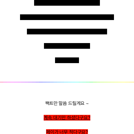
손님들도 매너 좋으신분들 많으세요
편하게 돈만 벌어 가실수 있게 최선을 다하겠습니다
초보도, 완전 처음이신분들도 교육해드리면
쉽게 배우실 수 있습니다
바로 일가능 !
팩트만 말씀 드릴게요 ~
계속 대기만 하셨다구요?
페이가 너무 적다구요?