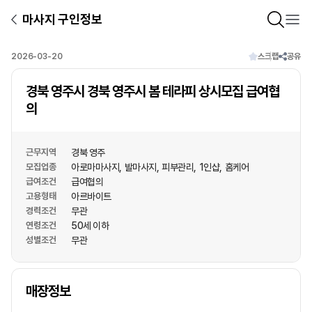
마사지 구인정보
2026-03-20
스크랩
공유
경북 영주시 경북 영주시 봄 테라피 상시모집 급여협
의
근무지역
경북 영주
모집업종
아로마마사지
발마사지
피부관리
1인샵
홈케어
급여조건
급여협의
고용형태
아르바이트
경력조건
무관
연령조건
50세 이하
성별조건
무관
상호명
매장정보
1
/
1