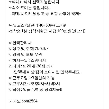
⭐식대 or식사 선택가능합니다.
⭐숙소 꾸미는 중입니다.
-침대, tv, 미니냉장고 등 요청 사항에 맞게~
단일코스 (실관리 40~50분) 11+＠
선착순 1분 정착지원금 지급 100만원(만근시)
○ 한국관리사
○
상주 및 주/야간, 알바
○
경력 및 초보 무관
○
하시는일 : 스웨디시
○
나이 : 만
20세~38세 까지
-만38세 이상 젊어 보이시면 연락주세요.
○
근무요일 : 요일협의 가능
○
근무시간 :
오후5시~새벽2시
○
급여 : 일급 40이상 당일지급‼
카카오 bom2504