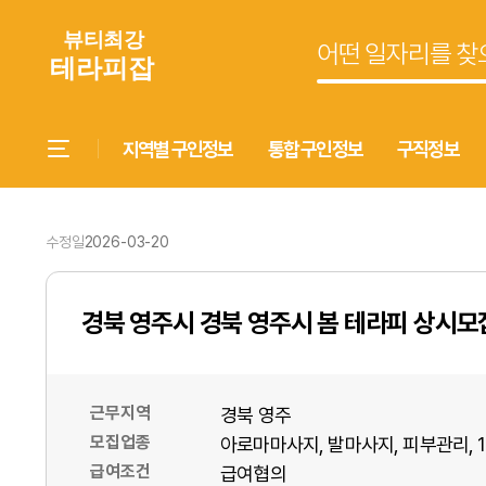
지역별 구인정보
통합 구인정보
구직정보
수정일
2026-03-20
경북 영주시 경북 영주시 봄 테라피 상시모
근무지역
경북 영주
모집업종
아로마마사지
발마사지
피부관리
급여조건
급여협의