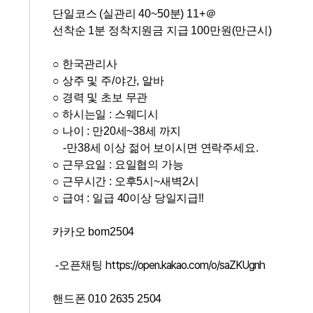
단일코스 (실관리 40~50분) 11+＠
선착순 1분 정착지원금 지급 100만원(만근시)
○ 한국관리사
○
상주 및 주/야간, 알바
○
경력 및 초보 무관
○
하시는일 : 스웨디시
○
나이 : 만
20세~38세 까지
-만38세 이상 젊어 보이시면 연락주세요.
○
근무요일 : 요일협의 가능
○
근무시간 :
오후5시~새벽2시
○
급여 : 일급 40이상 당일지급‼
카카오 bom2504
https://open.kakao.com/o/saZKUgnh
-오픈채팅
핸드폰 010 2635 2504