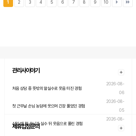
1
2
3
4
5
6
7
8
9
10
관리사이야기
2026-08-
처음 상담 중 뜻밖의 말실수로 웃음 터진 경험
06
2026-08-
첫 근무날 손님 농담에 웃으며 긴장 풀었던 경험
05
2026-08-
신입 때 첫 손님과 실수 뒤 웃음으로 풀린 경험
제휴입점문의
05