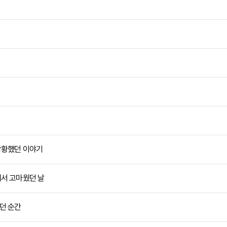
당황했던 이야기
줘서 고마웠던 날
던 순간