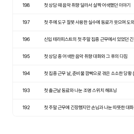
198
첫 상담 때 음악 취향 달라서 살짝 어색했던 이야기
197
첫 주에 도구 잘못 사용한 실수에 동료가 웃으며 도
196
신입 테라피스트의 첫 주말 집중 근무에서 있었던 
195
첫 상담 중 어색한 음악 취향 대화와 그 후의 다짐
194
첫 집중 근무 날, 준비물 깜빡으로 겪은 소소한 당황 
193
첫 출근날 동료와 나눈 조명 스위치 해프닝
192
첫 주말 근무에 긴장했지만 손님과 나눈 따뜻한 대화