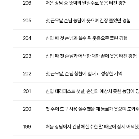
206
처음 상담 중 뜻밖의 말실수로 웃음 터진 경험
205
첫 근무날 손님 농담에 웃으며 긴장 풀었던 경험
204
신입 때 첫 손님과 실수 뒤 웃음으로 풀린 경험
203
신입 때 첫 손님과 어색한 대화 끝에 웃음 터진 경험
202
첫 근무날, 손님 칭찬에 힘내고 성장한 기억
201
신입 테라피스트 첫날, 손님의 예상치 못한 농담에 
200
첫 주에 도구 사용 실수했을 때 동료가 웃으며 도와
199
처음 상담에서 긴장해 실수한 말 때문에 잠시 어색했