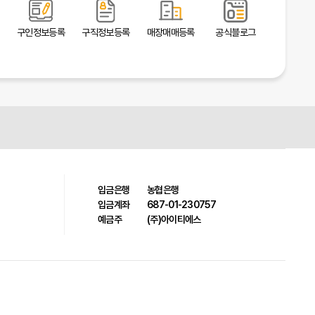
구인정보등록
구직정보등록
매장매매등록
공식블로그
입금은행
농협은행
입금계좌
687-01-230757
예금주
(주)아이티에스