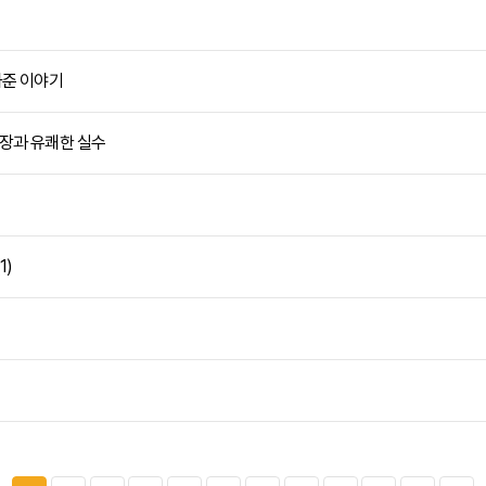
와준 이야기
긴장과 유쾌한 실수
(
1
)