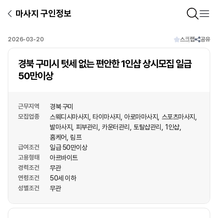
마사지 구인정보
2026-03-20
스크랩
공유
경북 구미시 텃세 없는 편안한 1인샵 상시모집 일급
50만이상
근무지역
경북 구미
모집업종
스웨디시마사지
타이마사지
아로마마사지
스포츠마사지
발마사지
피부관리
카운터관리
토탈샵관리
1인샵
홈케어
림프
급여조건
일급 50만이상
고용형태
아르바이트
경력조건
무관
연령조건
50세 이하
성별조건
무관
상호명