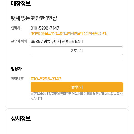
매장정보
1
/
1
텃세 없는 편안한 1인샵
연락처
010-5298-7147
테라피잡를 보고 연락드렸다고 하시면 보다 상담이 쉬워집니다.
근무지 위치
39397 경북 구미시 진평동 554-1
지도보기
담당자
전화번호
010-5298-7147
통화하기
※ 구직이 아닌 광고등의 목적으로 연락처를 이용할 경우 법적 처벌을 받을 수
있습니다.
상세정보