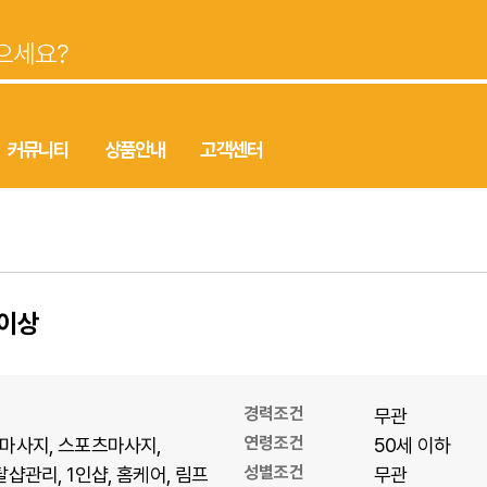
커뮤니티
상품안내
고객센터
만이상
경력조건
무관
연령조건
마사지
스포츠마사지
50세 이하
성별조건
탈샵관리
1인샵
홈케어
림프
무관