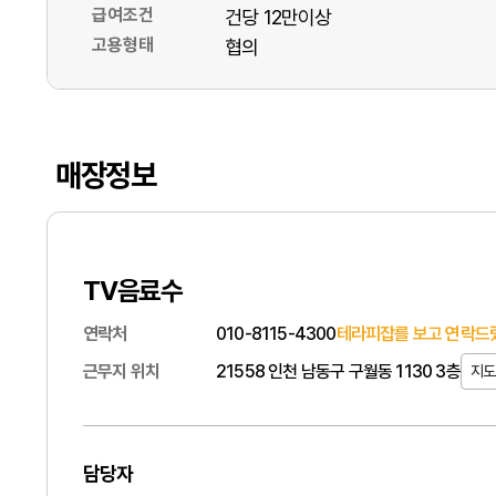
급여조건
건당 12만이상
고용형태
협의
매장정보
TV음료수
연락처
010-8115-4300
테라피잡를 보고 연락드렸
근무지 위치
21558 인천 남동구 구월동 1130 3층
지도
담당자