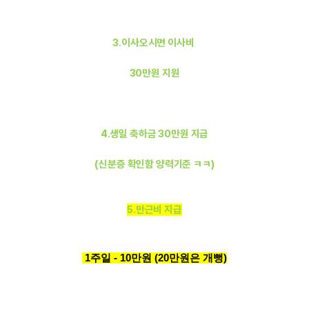
3.이사오시면 이사비
30만원 지원
4.생일 축하금 30만원 지급
(신분증 확인함 양력기준 ㅋㅋ)
5.만근비 지급
1주일 - 10만원 (20만원은 개뻥)