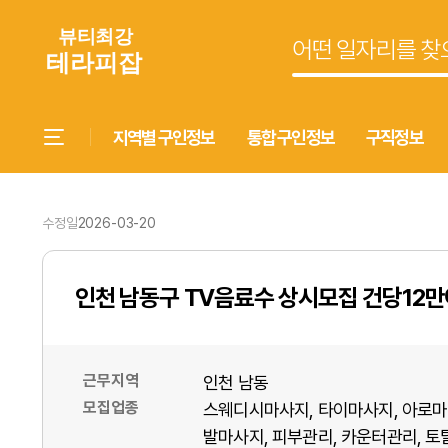
지역별 구인정보
통합 구인정보
구직정보
수정일
2026-03-20
인천 남동구 TV음료수 상시모집 건당12
근무지역
인천 남동
모집업종
스웨디시마사지
타이마사지
아로마
발마사지
피부관리
카운터관리
토