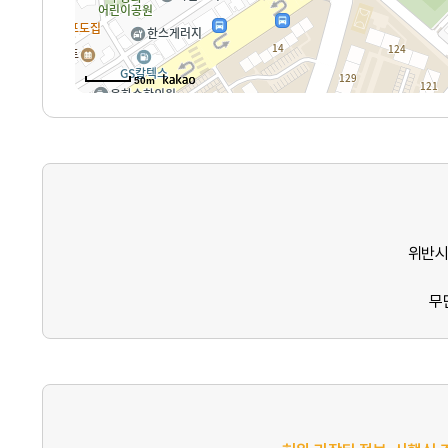
50m
위반시
무