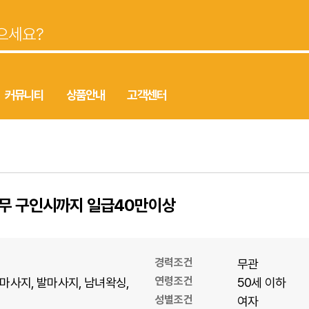
커뮤니티
상품안내
고객센터
나무 구인시까지 일급40만이상
경력조건
무관
연령조건
마사지
발마사지
남녀왁싱
50세 이하
성별조건
여자