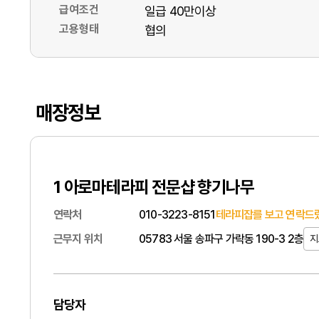
급여조건
일급 40만이상
고용형태
협의
매장정보
1 아로마테라피 전문샵 향기나무
연락처
010-3223-8151
테라피잡를 보고 연락드렸
근무지 위치
05783 서울 송파구 가락동 190-3 2층
지
담당자