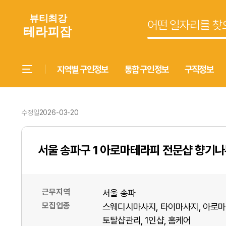
지역별 구인정보
통합 구인정보
구직정보
수정일
2026-03-20
서울 송파구 1 아로마테라피 전문샵 향기
근무지역
서울 송파
모집업종
스웨디시마사지
타이마사지
아로마
토탈샵관리
1인샵
홈케어