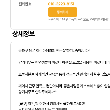
전화번호
010-3223-8151
통화하기
※ 구직이 아닌 광고등의 목적으로 연락처를 이용할 
상세정보
송파구 No.1 아로마테라피 전문샵 향기나무입니다!!
향기나무는 천연성분의 아로마 에센셜 오일을 사용한 아로마테라
초보자분들 체계적인 교육을 통해 전문적인 관리를 하실 수 있도록
페이나 근무 만족도 뿐만아니라 좋은사람들과 스트레스 없이 일할
향기나무로 연락주세여~^^
[급구]
야간/
상주 하실 관리사님 급하게 모셔용!!
- 지방에서 올라오시는 분 대환영!!