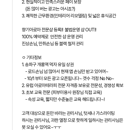
2. 현실적이고 만족스러운 페이 보장
(돈 많이 버는 광고는 아시죠?)
3. 쾌적한 근무환경(인테리어 리모델링) 및 넓은 휴식공간
향기아로마 전문샵 등록!! 불법운영 샵 OUT!!
100% 예약제로 안전한 샵 운영 관리
진상손님, 만취손님 등 블랙 철저 관리
ㅇ 기타정보
1. 송파구 개롱역 먹자 유일 상권
- 로드손님 넘 많아서 현재 앱 손님만 받고 있어여~
- 10/1 부터 모든 광고 오픈됩니다~ 갯수 걱정 No No~
2. 유럽 아로마테라피 전문 자격증 보유로 전문성, 경쟁성 확보
3. 초보 교육 전문 (피부미용사 원장님 직접 교육)
- 속성 교육, 짧지만 수준높은 교육 해드립니다~!
고객 대상으로 돈만 바라는 관리사님, 텃세나 가스라이팅
하시는 관리사님, 과한 열정 으로 핫하게 일하시는 관리사님은
못 모실 수 있어요~ㅜㅜ