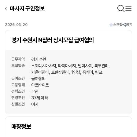
마사지 구인정보
2026-03-20
스크랩
공유
경기 수원시 N잡러 상시모집 급여협의
근무지역
경기 수원
모집업종
스웨디시마사지
타이마사지
발마사지
피부관리
카운터관리
토탈샵관리
1인샵
홈케어
림프
급여조건
급여협의
고용형태
아르바이트
경력조건
무관
연령조건
37세 이하
성별조건
여자
상호명
매장정보
1
/
1