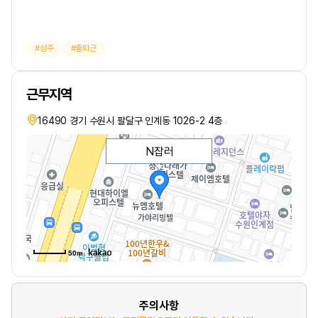
상주
출퇴근
근무지역
16490 경기 수원시 팔달구 인계동 1026-2 4층
N잡러
50m
주의사항