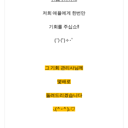
저희 애플에게 한번만
기회를 주십쇼!!
(ˆ〉 〈ˆ)✧･ﾟ
그 기회 관리사님께
몇배로
돌려드리겠습니다
⸜( ^ ᵕ ^ )⸝♡