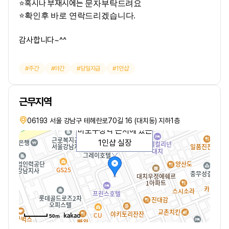
혹시나 부재시에는
⭐
문자부탁드려요
⭐
확인후 바로 연락드리겠습니다.
감사합니다~^^
주간
야간
당일지급
1인샵
근무지역
06193 서울 강남구 테헤란로70길 16 (대치동) 지하1층
마포구청역 근처에 있는
1인샵 실장
50m