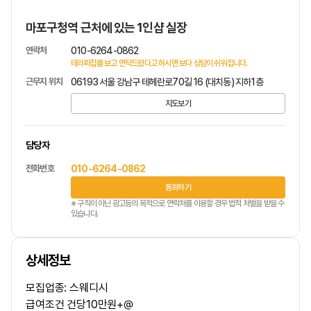
마포구청역 근처에 있는 1인샵 실장
연락처
010-6264-0862
테라피잡를 보고 연락드렸다고 하시면 보다 상담이 쉬워집니다.
근무지 위치
06193 서울 강남구 테헤란로70길 16 (대치동) 지하1층
지도보기
담당자
전화번호
010-6264-0862
통화하기
※ 구직이 아닌 광고등의 목적으로 연락처를 이용할 경우 법적 처벌을 받을 수
있습니다.
상세정보
모집업종: 스웨디시
급여조건 건당10만원+@