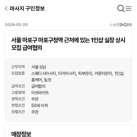
마사지 구인정보
2026-03-20
스크랩
공유
서울 마포구 마포구청역 근처에 있는 1인샵 실장 상시
모집 급여협의
근무지역
서울 강남
모집업종
스웨디시마사지
타이마사지
피부관리
카운터관리
1인샵
홈케어
림프
급여조건
급여협의
고용형태
아르바이트
경력조건
무관
연령조건
50세 이하
성별조건
무관
상호명
매장정보
1
/
1