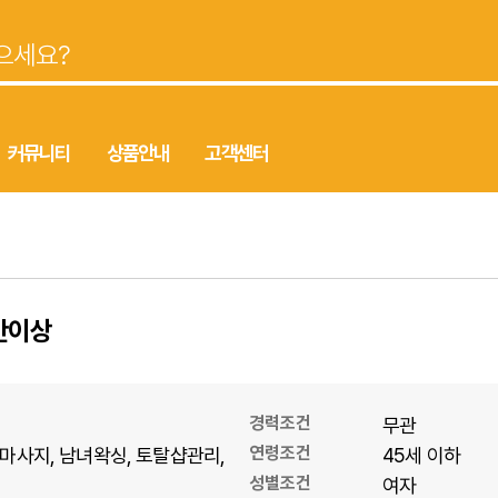
커뮤니티
상품안내
고객센터
만이상
경력조건
무관
연령조건
마사지
남녀왁싱
토탈샵관리
45세 이하
성별조건
여자