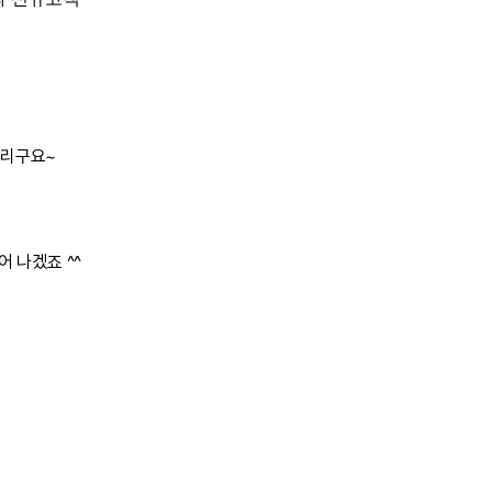
드리구요~
어 나겠죠 ^^