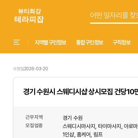
지역별 구인정보
통합 구인정보
구직정보
수정일
2026-03-20
경기 수원시 스웨디시샵 상시모집 건당10
근무지역
경기 수원
모집업종
스웨디시마사지
타이마사지
아로마
1인샵
홈케어
림프