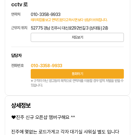
cctv 로
연락처
010-3358-9933
테라피잡를 보고 연락드렸다고 하시면 보다 상담이 쉬워집니다.
근무지 위치
52775 경남 진주시 대신로292번길 3 (상대동) 2층
지도보기
담당자
전화번호
010-3358-9933
통화하기
※ 구직이 아닌 광고등의 목적으로 연락처를 이용할 경우 법적 처벌을 받을 수
있습니다.
상세정보
❤️진주
신규 오픈샵 맴버구해요 ^^
진주에 몇없는 로드가게고 각자 대기실 샤워실 별도 입니다