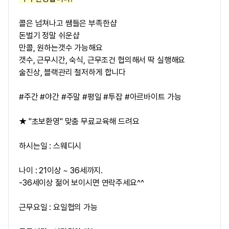
콜은 넘쳐나고 쌤들은 부족한샵
돈벌기 정말 쉬운샵
만콜, 원하는갯수 가능해요
갯수, 근무시간, 숙식, 근무조건 협의해서 딱 실행해요
술진상, 블랙관리 철저하게 합니다
#주간 #야간 #주말 #평일 #투잡 #아르바이트 가능
★ "초보환영" 맞춤 무료교육해 드려요
하시는일 : 스웨디시
나이 : 21이상 ~ 36세까지.
-36세이상 젊어 보이시면 연락주세요^^
근무요일 : 요일협의 가능