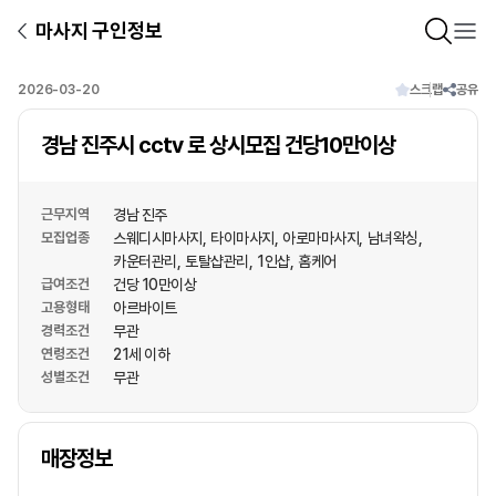
마사지 구인정보
2026-03-20
스크랩
공유
경남 진주시 cctv 로 상시모집 건당10만이상
근무지역
경남 진주
모집업종
스웨디시마사지
타이마사지
아로마마사지
남녀왁싱
카운터관리
토탈샵관리
1인샵
홈케어
급여조건
건당 10만이상
고용형태
아르바이트
경력조건
무관
연령조건
21세 이하
성별조건
무관
상호명
매장정보
1
/
1