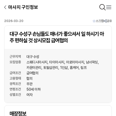
마사지 구인정보
2026-03-20
스크랩
공유
대구 수성구 손님들도 매너가 좋으셔서 일 하시기 아
주 편하실 것 상시모집 급여협의
근무지역
대구 수성
모집업종
스웨디시마사지
타이마사지
아로마마사지
남녀왁싱
카운터관리
토탈샵관리
1인샵
홈케어
림프
급여조건
급여협의
고용형태
협의
경력조건
무관
연령조건
50세 이하
성별조건
여자
상호명
매장정보
1
/
1