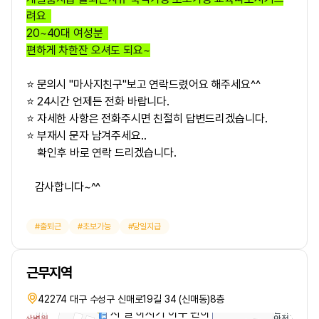
려요
20~40대 여성분
편하게 차한잔 오셔도 되요~
⭐ 문의시 "마사지친구"보고 연락드렸어요 해주세요^^
⭐ 24시간 언제든 전화 바랍니다.
⭐ 자세한 사항은 전화주시면 친절히 답변드리겠습니다.
⭐ 부재시 문자 남겨주세요..
확인후 바로 연락 드리겠습니다.
감사합니다~^^
출퇴근
초보가능
당일지급
근무지역
손님들도 매너가 좋으셔
42274 대구 수성구 신매로19길 34 (신매동)8층
서 일 하시기 아주 편하