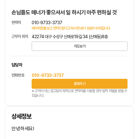
손님들도 매너가 좋으셔서 일 하시기 아주 편하실 것
연락처
010-9733-3737
테라피잡를 보고 연락드렸다고 하시면 보다 상담이 쉬워집니다.
근무지 위치
42274 대구 수성구 신매로19길 34 (신매동)8층
지도보기
담당자
전화번호
010-9733-3737
통화하기
※ 구직이 아닌 광고등의 목적으로 연락처를 이용할 경우 법적 처벌을 받을 수
있습니다.
상세정보
안녕하세요!