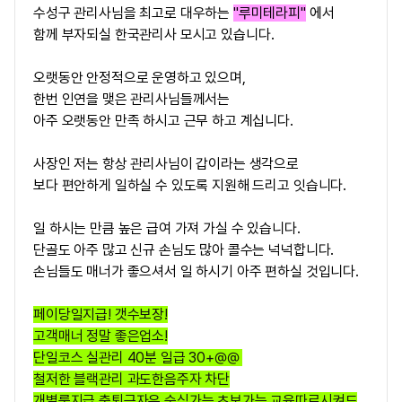
수성구 관리사님을 최고로 대우하는
"
루미테라피
"
에서
함께 부자되실
한국
관리사
모시고 있습니다.
오랫동안 안정적으로 운영하고 있으며,
한번 인연을 맺은 관리사님들께서는
아주 오랫동안 만족 하시고 근무 하고 계십니다.
사장인 저는 항상 관리사님이 갑이라는 생각으로
보다 편안하게 일하실 수 있도록 지원해 드리고 잇습니다.
일 하시는 만큼 높은 급여 가져 가실 수 있습니다.
단골도 아주 많고 신규 손님도 많아 콜수는 넉넉합니다.
손님들도 매너가 좋으셔서 일 하시기 아주 편하실 것입니다.
페이당일지급! 갯수보장!
고객매너 정말 좋은업소!
단일코스 실관리 40분 일급 30+@@
철저한 블랙관리 과도한음주자 차단
개별룸지급 출퇴근자유 숙식가능 초보가능 교육따로시켜드