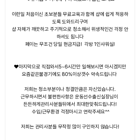
이런일 처음이신 초보분들 무료교육과 함께 샵에 쉽게 적응하
도록 도와드리구여
샵 자체가 깨끗하고 주기적으로 청소해서 위생적인건 걱정 안
하셔도 됩니다
페이는 무조건 당일 현금지급! 각방 1인샤워실!
❤️마지막으로 직접와서5~6시간만 일해보시면 아시겠지만
요즘같은불경기에도 80%이상갯수 약속드립니다
저희는 청소부분이나 청결만큼은 자신있습니다.
근무하시면서 불편한사항은 운동선수출신실장님이
든든하게관리사분들뒤에서 최대한맞춰드립니다!
수입/근무환경 걱정마시고 연락주세요^^
저희는 관리사분들 무작정 많이 구인하지 않습니다!