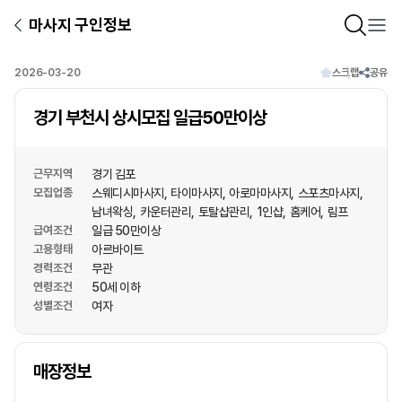
마사지 구인정보
2026-03-20
스크랩
공유
경기 부천시 상시모집 일급50만이상
근무지역
경기 김포
모집업종
스웨디시마사지
타이마사지
아로마마사지
스포츠마사지
남녀왁싱
카운터관리
토탈샵관리
1인샵
홈케어
림프
급여조건
일급 50만이상
고용형태
아르바이트
경력조건
무관
연령조건
50세 이하
성별조건
여자
상호명
매장정보
1
/
1