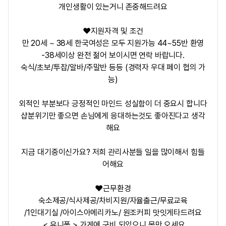
개인생활이 있는거니 존중해드려요
❤️지원자격 및 조건
만 20세 ~ 38세 한국여성은 모두 지원가능 44~55반 환영
-38세이상 완전 젊어 보이시면 연락 바랍니다.
숙식/초보/투잡/알바/주말반 등등 (경력자 우대 페이 협의 가
능)
외적인 부분보다 긍정적인 마인드 성실함이 더 중요시 합니다
샵분위기만 좋으면 손님에게 응대하는것도 좋아진다고 생각
해요
지금 대기중이신가요? 저희 관리사분들 일을 많이해서 힘들
어해요
❤️근무환경
숙소제공/식사제공/차비지원/자율출근/무료교육
/1인대기실 /아이스아메리카노/ 원조커피 맛잇게타드려요
< 유니폼 > 가게에 구비 되있으니 몸만 오세요