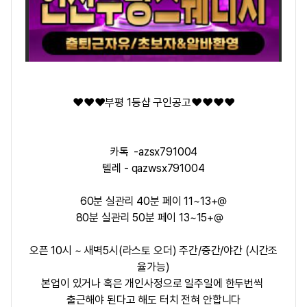
❤️‍❤️‍❤️‍부평 1등샵 구인공고❤️‍❤️‍❤️‍❤️‍
카톡 -azsx791004
텔레 - qazwsx791004
60분 실관리 40분 페이 11~13+@
80분 실관리 50분 페이 13~15+@
오픈 10시 ~ 새벽5시(라스토 오더) 주간/중간/야간 (시간조
율가능)
본업이 있거나 혹은 개인사정으로 일주일에 한두번씩
출근해야 된다고 해도 터치 전혀 안합니다