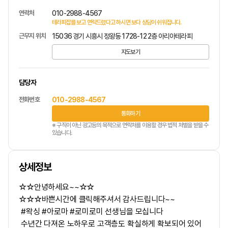
연락처
010-2988-4567
테라피잡를 보고 연락드렸다고 하시면 보다 상담이 쉬워집니다.
근무지 위치
15036 경기 시흥시 정왕동 1728-12 2층 아리아테라피
지도보기
담당자
전화번호
010-2988-4567
통화하기
※ 구직이 아닌 광고등의 목적으로 연락처를 이용할 경우 법적 처벌을 받을 수
있습니다.
상세정보
☆☆안녕하세요~~☆☆
☆☆☆바쁜시간에 클릭해주셔서 감사드립니다~~
#왁싱 #아로마 #로미로미 선생님을 모십니다
수년간 다져온 노하우로 고객층도 확실하게 확보되어 있어