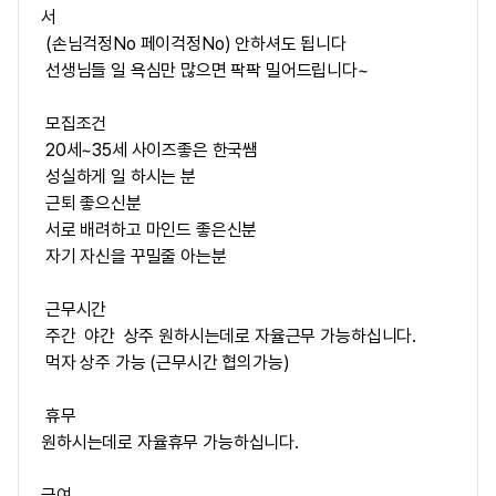
서
(손님걱정No 페이걱정No) 안하셔도 됩니다
선생님들 일 욕심만 많으면 팍팍 밀어드립니다~
모집조건
20세~35세 사이즈좋은 한국쌤
성실하게 일 하시는 분
근퇴 좋으신분
서로 배려하고 마인드 좋은신분
자기 자신을 꾸밀줄 아는분
근무시간
주간 야간 상주 원하시는데로 자율근무 가능하십니다.
먹자 상주 가능 (근무시간 협의가능)
휴무
원하시는데로 자율휴무 가능하십니다.
급여