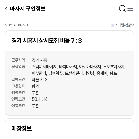
마사지 구인정보
2026-03-20
스크랩
공유
경기 시흥시 상시모집 비율 7 : 3
근무지역
경기 시흥
모집업종
스웨디시마사지
타이마사지
아로마마사지
스포츠마사지
피부관리
남녀왁싱
토탈샵관리
1인샵
홈케어
림프
급여조건
비율 7 : 3
고용형태
협의
경력조건
무관
연령조건
50세 이하
성별조건
무관
상호명
매장정보
1
/
1