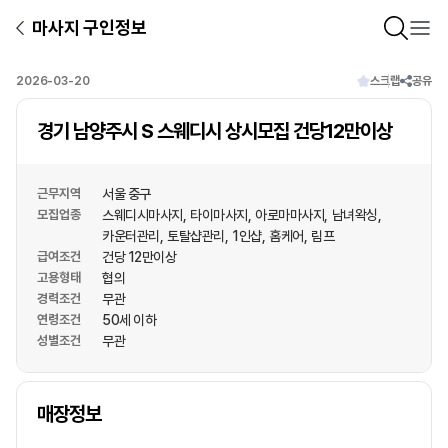
마사지 구인정보
2026-03-20
스크랩
공유
경기 남양주시 S 스웨디시 상시모집 건당12만이상
근무지역
서울 중구
모집업종
스웨디시마사지
타이마사지
아로마마사지
남녀왁싱
카운터관리
토탈샵관리
1인샵
홈케어
림프
급여조건
건당 12만이상
고용형태
협의
경력조건
무관
연령조건
50세 이하
성별조건
무관
상호명
매장정보
1
/
1