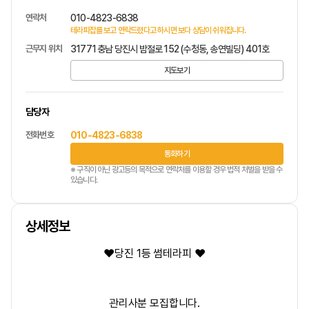
연락처
010-4823-6838
테라피잡를 보고 연락드렸다고 하시면 보다 상담이 쉬워집니다.
근무지 위치
31771 충남 당진시 밤절로 152 (수청동, 송연빌딩) 401호
지도보기
담당자
전화번호
010-4823-6838
통화하기
※ 구직이 아닌 광고등의 목적으로 연락처를 이용할 경우 법적 처벌을 받을 수
있습니다.
상세정보
❤
당진 1등 썸테라피
❤
관리사분 모집합니다.