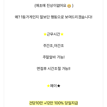
(애초에 진상이없어요
)
왜? 1등가게인지 말보단 행동으로 보여드리겠습니다!
★
근무시간
★
주간조,야간조
주말알바 가능!
면접후 시간조절 가능!!
★
페이
★
건당10만 +12만 100% 당일지급