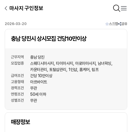
마사지 구인정보
2026-03-20
스크랩
공유
충남 당진시 상시모집 건당10만이상
근무지역
충남 당진
모집업종
스웨디시마사지
타이마사지
아로마마사지
남녀왁싱
카운터관리
토탈샵관리
1인샵
홈케어
림프
급여조건
건당 10만이상
고용형태
아르바이트
경력조건
무관
연령조건
50세 이하
성별조건
무관
상호명
매장정보
1
/
1