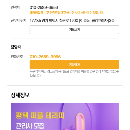
연락처
010-2689-6956
테라피잡를 보고 연락드렸다고 하시면 보다 상담이 쉬워집니다.
근무지 위치
17785 경기 평택시 청원로 1200 (이충동, 금강프라자)3층
지도보기
담당자
전화번호
010-2689-6956
통화하기
※ 구직이 아닌 광고등의 목적으로 연락처를 이용할 경우 법적 처벌을 받을 수
있습니다.
상세정보