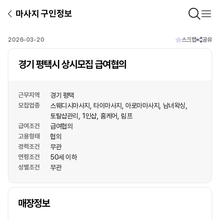
마사지 구인정보
2026-03-20
스크랩
공유
경기 평택시 상시모집 급여협의
근무지역
경기 평택
모집업종
스웨디시마사지
타이마사지
아로마마사지
남녀왁싱
토탈샵관리
1인샵
홈케어
림프
급여조건
급여협의
고용형태
협의
경력조건
무관
연령조건
50세 이하
성별조건
무관
상호명
매장정보
1
/
1