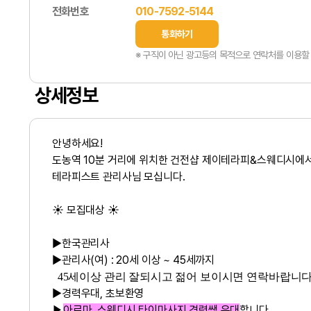
전화번호
010-7592-5144
통화하기
※ 구직이 아닌 광고등의 목적으로 연락처를 이용할 
상세정보
안녕하세요!
도농역 10분 거리에 위치한
건전샵 제이테라피&스웨디시
에
테라피스트 관리사님 모십니다.
☀️ 모집대상 ☀️
▶한국관리사
▶관리사(여) : 20세 이상 ~ 45세까지
45세이상 관리 잘되시고
젊어 보이시면 연락바랍니다
▶경력우대, 초보환영
아로마, 스웨디시 타이마사지 경력쌤 우대
합니다.
▶