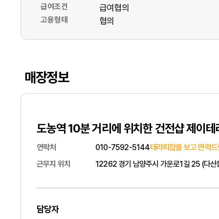
급여조건
급여협의
고용형태
협의
매장정보
도농역 10분 거리에 위치한 건전샵 제이
연락처
010-7592-5144
테라피잡를 보고 연락드
근무지 위치
12262 경기 남양주시 가운로1길 25 (다
담당자