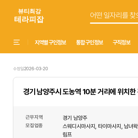
지역별 구인정보
통합 구인정보
구직정보
수정일
2026-03-20
경기 남양주시 도농역 10분 거리에 위치
근무지역
경기 남양주
모집업종
스웨디시마사지
타이마사지
남녀왁
림프