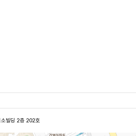
미소빌딩 2층 202호