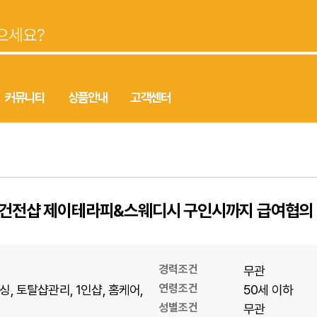
커뮤니티
상품안내
고객센터
한 건전샵 제이테라피&스웨디시 구인시까지 급여협의
경력조건
무관
연령조건
싱
토탈샵관리
1인샵
홈케어
50세 이하
성별조건
무관